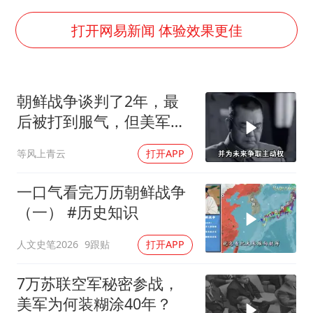
女子开一天一夜空调后二氧化碳中毒
台湾海峡南口北上船舶实施交通管制
打开网易新闻 体验效果更佳
向鹏0-3不敌张本智和
四川宜宾地震网友称睡觉被摇醒
朝鲜战争谈判了2年，最
DeepSeek投资宇树科技意味什么
后被打到服气，但美军做
今日立秋你咬秋了吗
了多少小动作？
等风上青云
打开APP
公司“上四休三”但要降薪1000元
东方之约 相约未来
一口气看完万历朝鲜战争
（一） #历史知识
人文史笔2026
9跟贴
打开APP
7万苏联空军秘密参战，
美军为何装糊涂40年？