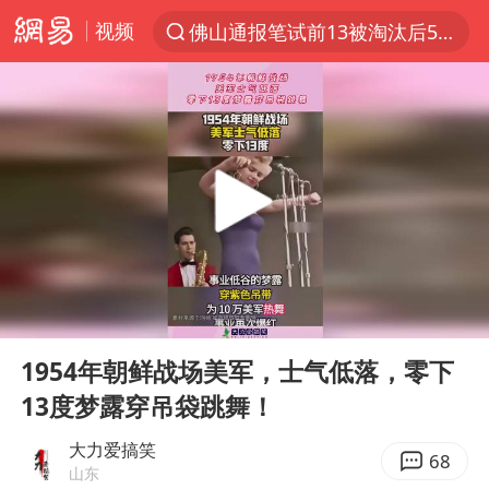
视频
佛山通报笔试前13被淘汰后5名进体检
上半年我国机械工业经济运行稳中有进
国防部回应日本试射“战斧”导弹
泰国枪击案凶手先杀祖父母后行凶
A股三大股指收涨
台风“白海豚”体型变大！环流面积接近13个浙江那么大
泰国校园枪击案死亡人数升至7人
00:00
00:10
江苏发布台风蓝色预警
Play
Ent
full
宇树科技中一签需缴款7.54万元
1954年朝鲜战场美军，士气低落，零下
13度梦露穿吊袋跳舞！
“立秋的第一杯奶茶”又爆单了
中国军队坚决反制任何闹海图谋
大力爱搞笑
68
山东