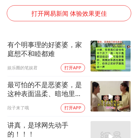
“空调24小时开着更省电”不实
“不建议大家买深色蛋糕”
打开网易新闻 体验效果更佳
男子结婚8年3个女儿均非亲生
男子杀人后逃进深山21年活得像野人
有个明事理的好婆婆，家
985博士后被曝在妻子孕期出轨后续
庭想不和睦都难
公司“上四休三”但要降薪1000元
娱乐圈的笔娱君
打开APP
47岁妈妈突然产女 26岁女儿：很震惊
如何把百年大党建设得更加坚强有力？
最可怕的不是恶婆婆，是
这种表面温柔、暗地里处
处算计的婆婆！
段子来了哦
打开APP
讲真，是球网先动手
的！！！