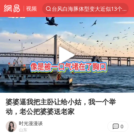
视频
台风白海豚体型变大近似13个浙江面积
夜幕落下 运动上场
美国将对多晶硅衍生品加征15%关税
泰交通部副部长回应中国人遭歧视手势
改名后的“青海拉面”店
勒沃库森U17主帅盛赞赵松源
台军“汉光秀”开场闹剧多
00:00
33:53
段绚竞因公牺牲 年仅44岁
Play
Ent
full
1岁宝宝碰坏纸巾盒 宝妈被索赔924元
婆婆逼我把主卧让给小姑，我一个举
动，老公把婆婆送老家
女子开一天一夜空调后二氧化碳中毒
97岁英国奶奶飞上天再破吉尼斯纪录
时光漫漫谈
0
山东