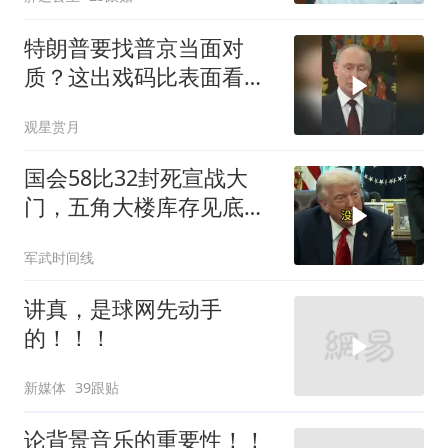
特朗普要找普京当面对
质？这出戏码比表面看起
来复杂得多
观星赏月
国会58比32封死宣战大
门，五角大楼库存见底，
特朗普叫停打伊朗那晚发
军武时间线
生了什么
讲真，是球网先动手
的！！！
新媒体
39跟贴
论背景音乐的重要性！！