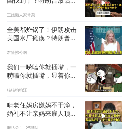
国找到了？特朗普放话：
伊朗的最后的机会
王姐懒人家常菜
全美都炸锅了！伊朗攻击
美国水厂瘫痪？特朗普却
先把锅甩给民主党
君笙拂兮啊
我们一唠嗑你就插嘴，一
唠嗑你就插嘴，显着你
了？
猫猫狗狗汪
啃老住妈房嫌妈不干净，
婚礼不让亲妈来雇人顶
包，超哥怒骂
胖达公主
25跟贴