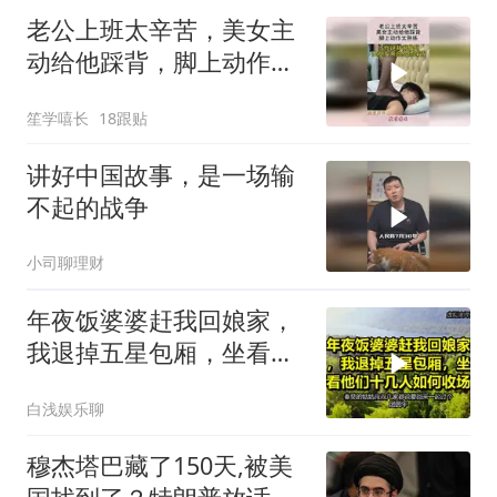
老公上班太辛苦，美女主
动给他踩背，脚上动作太
熟练！
笙学嘻长
18跟贴
讲好中国故事，是一场输
不起的战争
小司聊理财
年夜饭婆婆赶我回娘家，
我退掉五星包厢，坐看他
们十几人如何收场
白浅娱乐聊
穆杰塔巴藏了150天,被美