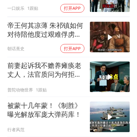
眼
一口娱乐
1跟贴
打开APP
帝王何其凉薄 朱祁镇如何
对待陪他度过艰难俘虏生
涯的袁彬
朝话熹史
打开APP
前妻起诉我不赡养瘫痪老
丈人，法官质问为何拒不
履行赡养义务
普陀动物世界
1跟贴
被蒙十几年蒙！《制胜》
曝光解放军庞大弹药库！
行者风范