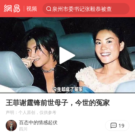
视频
泉州市委书记张毅恭被查
“电影+”如何激发千亿级消费新活力？
全球首个长时储能一体化产业园量产
台风白海豚已进入24小时警戒线
中巨芯：上半年归母净利润1405.77万元
中国女篮70-67险胜尼日利亚女篮
四川宜宾市高县4.9级地震致1人死亡
00:00
01:10
台风白海豚或吞并鲸鱼 登陆地点更新
Play
Ent
full
U17国足三连胜晋级明日之星半决赛
王菲谢霆锋前世母子，今世的冤家
胜宏科技：股票交易异常波动
声明：个人原创，仅供参考
百态中的情感起伏
美股存储板块集体大跌
19
四川