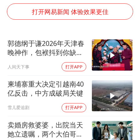
秋天的第一杯奶茶到底有多火
打开网易新闻 体验效果更佳
国防部：坚决反制任何闹海挑衅图谋
国乒男单横滨冠军赛全军覆没
“今天得有40℃了吧 为啥还不预警”
郭德纲于谦2026年天津春
日本试射“战斧”导弹，国防部回应
晚神作，包袱抖到你缺氧
胡彦斌韩磊 谁帮谁
笑到肚子疼！
人间天下事
打开APP
胡彦斌获《歌手2026》歌王
柬埔寨重大决定引越南40
夯实基础开新局
亿反击，中方成破局关键
雪儿爱追剧
打开APP
卖婚房救婆婆，出院当天
她立遗嘱，两个大伯哥傻