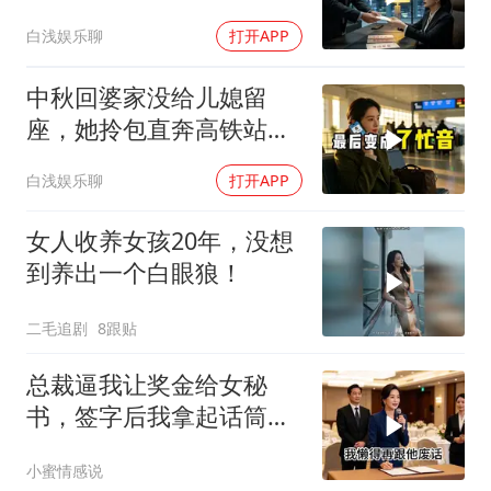
老板愣住
白浅娱乐聊
打开APP
中秋回婆家没给儿媳留
座，她拎包直奔高铁站，
婆婆愣住了
白浅娱乐聊
打开APP
女人收养女孩20年，没想
到养出一个白眼狼！
二毛追剧
8跟贴
总裁逼我让奖金给女秘
书，签字后我拿起话筒：
第一，我自愿放弃
小蜜情感说