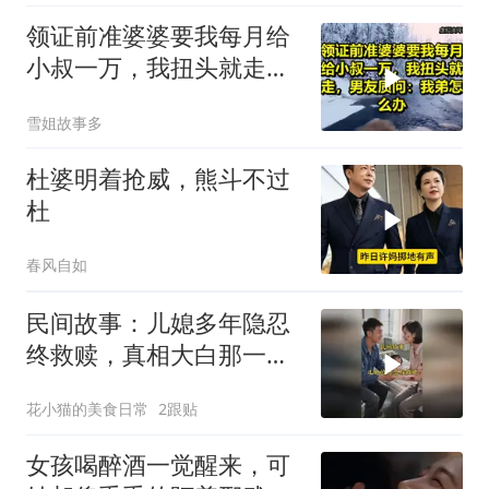
领证前准婆婆要我每月给
小叔一万，我扭头就走，
男友质问：我弟怎么办？
雪姐故事多
杜婆明着抢威，熊斗不过
杜
春风自如
民间故事：儿媳多年隐忍
终救赎，真相大白那一刻
众人泪目
花小猫的美食日常
2跟贴
女孩喝醉酒一觉醒来，可