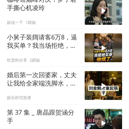
手撕心机凌玲
娱说一下
1跟贴
小舅子装阔请客6万8，逼
我买单？我当场拒绝，他
慌了
吃货的分享
2跟贴
婚后第一次回婆家，丈夫
让我给全家端洗脚水，我
笑着答应，转身拨通了一
娱乐的宅急便
个电话
第 37 集 _ 唐晶跟贺涵分
手