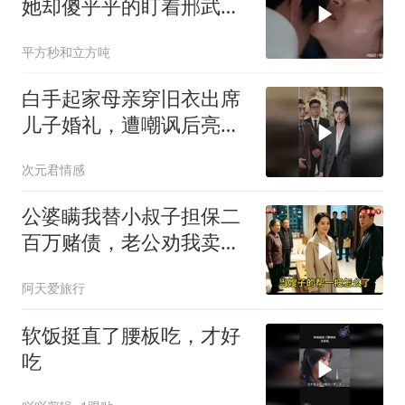
她却傻乎乎的盯着邢武的
屁股看了半天
平方秒和立方吨
白手起家母亲穿旧衣出席
儿子婚礼，遭嘲讽后亮出
身份惊艳全场
次元君情感
公婆瞒我替小叔子担保二
百万赌债，老公劝我卖房
还债，我冷笑：想得美
阿天爱旅行
软饭挺直了腰板吃，才好
吃