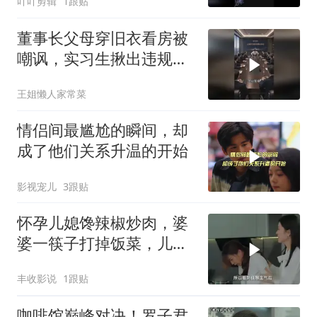
吖吖剪辑
1跟贴
董事长父母穿旧衣看房被
嘲讽，实习生揪出违规黑
幕
王姐懒人家常菜
情侣间最尴尬的瞬间，却
成了他们关系升温的开始
影视宠儿
3跟贴
怀孕儿媳馋辣椒炒肉，婆
婆一筷子打掉饭菜，儿媳
果断爆爽反击
丰收影说
1跟贴
咖啡馆巅峰对决！罗子君