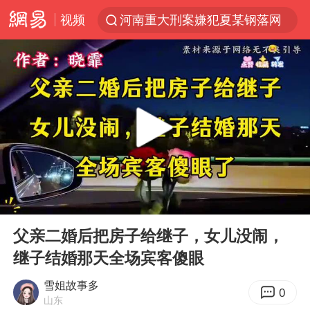
视频
河南重大刑案嫌犯夏某钢落网
WTT横滨冠军赛国乒女单三将晋级四强
光影经济撬动暑期消费新蓝海
唐田赛前发布会上引用《孙子兵法》
陈思诚零点晒照为佟丽娅庆生
郑丽文：台湾从来没有“独立”过
央视新主播李秋莹孙亚鹏亮相
00:00
41:51
情侣在平潭拍日出时坠崖致一死一伤
Play
Ent
full
梁家辉：到内地拍戏不是北上是回归
父亲二婚后把房子给继子，女儿没闹，
继子结婚那天全场宾客傻眼
泰国初中生饮弹自尽前开了26枪
36岁男演员成景区NPC后人气爆棚
雪姐故事多
0
山东