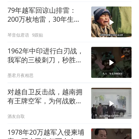
79年越军回谅山排雷：
200万枚地雷，30年生死
噩梦
琴音似君语
9跟贴
1962年中印进行白刃战，
我军的三棱刺刀，秒胜印
军的狗腿刀
墨君月夜相思
对越自卫反击战，越南拥
有王牌空军，为何战败也
不动用
酒友自取
1978年20万越军入侵柬埔