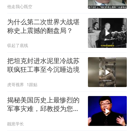
他走我心既空
为什么第二次世界大战堪
称史上震撼的翻盘局？
収起了底线
把坦克封进水泥里冷战苏
联疯狂工事至今沉睡边境
虎哥视界
1跟贴
揭秘美国历史上最惨烈的
军事灾难，邱教授为您详
细解读！来看看
靓崽学长