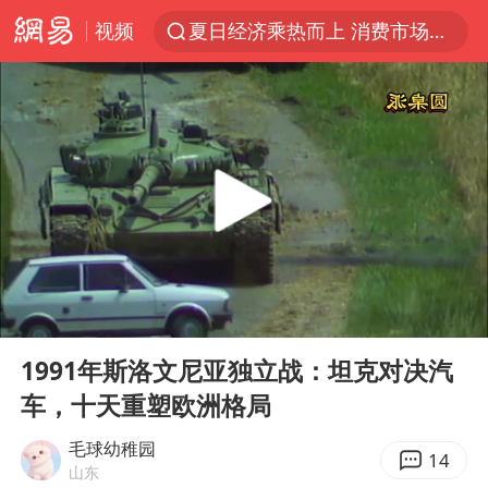
视频
夏日经济乘热而上 消费市场向新而行
白海豚对华东华北影响会大于巴威
王传君 《披荆斩棘》
哈马斯称坚持加沙停火协议路线图
于东来回应胖东来近25年老店年底关闭
独闯南太行的失联女生最后轨迹已确认
美将每月供乌爱国者拦截导弹
00:00
02:47
国足U17与阿森纳决赛取消 并列冠军
Play
Ent
full
香港刷新1884年以来最高气温纪录
1991年斯洛文尼亚独立战：坦克对决汽
车，十天重塑欧洲格局
央视新主播李秋莹母校发文祝贺
上门女婿出轨女邻居多年被判重婚罪
毛球幼稚园
14
山东