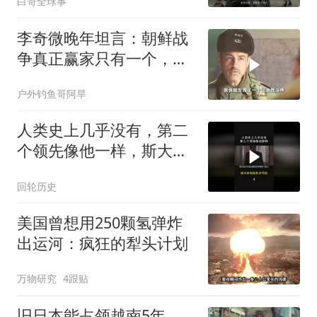
白哥全球事
李奇微晚年坦言：朝鲜战
争真正赢家只有一个，不
是美国
户外钓鱼哥阿旱
人类史上几乎没有，第二
个领先像他一样，斯大林
到底有多可怕？
回轮历史
美国曾想用250颗氢弹炸
出运河：疯狂的犁头计划
万物研究
4跟贴
旧日本能占领越南5年，