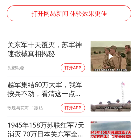
上海全力守护市民“菜篮子”
以军士兵把枪口对准中国记者
打开网易新闻 体验效果更佳
暑期研学游升温 在旅途中增长知识
猫咪过火把节被抹成黑猫
关东军十天覆灭，苏军神
BLG经理辟谣Bin离队
速缴械真相揭秘
曹颖儿子首次演长剧
泥塑动物
打开APP
总书记点赞的非遗苗绣焕发新生机
越军集结60万大军，我军
按兵不动，看清这一点便
知越南必败
玫瑰与花海
1跟贴
打开APP
1945年158万苏联红军7天
消灭 70万日本关东军全过