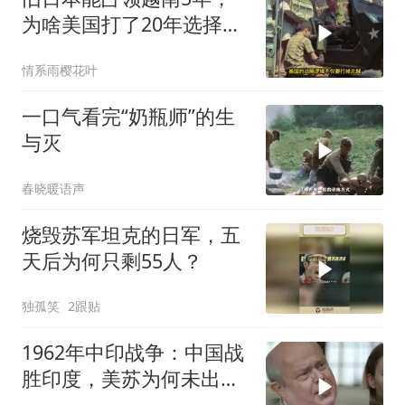
为啥美国打了20年选择撤
军？
情系雨樱花叶
一口气看完“奶瓶师”的生
与灭
春晓暖语声
烧毁苏军坦克的日军，五
天后为何只剩55人？
独孤笑
2跟贴
1962年中印战争：中国战
胜印度，美苏为何未出兵
相助