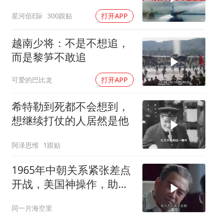
程影像
星河佰E际
300跟贴
打开APP
越南少将：不是不想追，
而是黎笋不敢追
可爱的巴比龙
打开APP
希特勒到死都不会想到，
想继续打仗的人居然是他
阿泽思维
1跟贴
1965年中朝关系紧张差点
开战，美国神操作，助两
国化解危机
同一片海空里