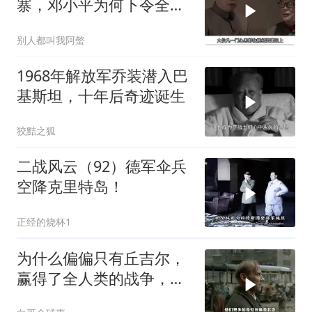
寨，邓小平为何下令全军
准备反击？
别人都叫我阿螫
1968年解放军乔装潜入巴
基斯坦，十年后奇迹诞生
狡黠之狐
二战风云（92）德军伞兵
空降克里特岛！
正经的烧杯1
为什么偏偏只有丘吉尔，
赢得了全人类的战争，却
输给了自己人？