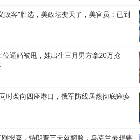
义政客”胜选，美政坛变天了，美官员：已到
月上位逼婚被甩，娃出生三月男方拿20万抢
斥
机同时袭向四座港口，俄军防线居然彻底瘫痪
宫刚报喜，特朗普三天就翻脸，乌克兰最想要