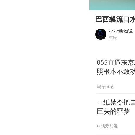
00:00
Play
巴西貘流口
小小动物说
重庆
055直逼东
照根本不敢
靓仔情感
一纸禁令把
巨头的噩梦
猪猪爱影视