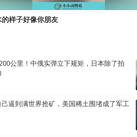
4.2平卫生间补漏注胶花1.55万
周星驰妈妈现身香港首映礼
水的样子好像你朋友
湖北启动重大气象灾害三级应急响应
大疆错失宇树
56岁刘奕君跟13岁女儿合跳
“还不如不放假”
京200公里！中俄实弹立下规矩，日本除了拍
从科技创新看开局起步的时与势
动
自己逼到满世界抢矿，美国稀土围堵成了军工