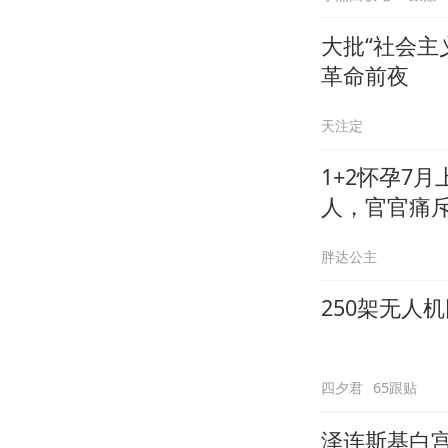
大批“社会主
革命前夜
天注定
1+2怀孕7
人，官官痛
胖达公主
250架无人
四夕君
65跟贴
泽连斯基白