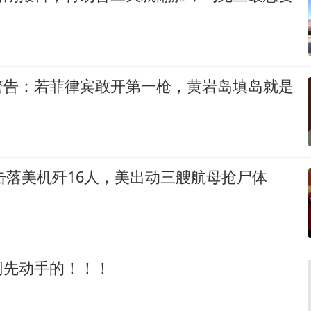
警告：若菲律宾敢开第一枪，黄岩岛填岛就是
国击落美机歼16人，美出动三艘航母抢尸体
网先动手的！！！