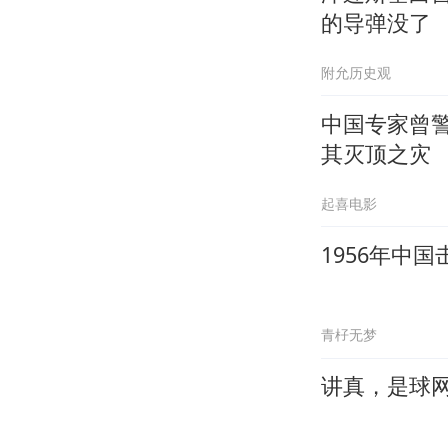
的导弹没了
附允历史观
中国专家曾
其灭顶之灾
起喜电影
1956年中
青杍无梦
讲真，是球