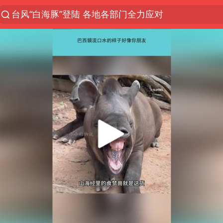
台风“白海豚”登陆 各地各部门全力应对
我国发现稀散金属独立新矿物——乌斯河锗矿
上海鼓励居家办公
部分银行上调存款利率
小沈阳加盟《披荆斩棘》
新疆生产建设兵团生态环境局原局长被查
朱一龙的鼻子怎么了
白海豚路径图
国乒连续两站无缘冠军
上海地铁4条线路全线停运
5万小车卖不动 微型代步车集体遇冷