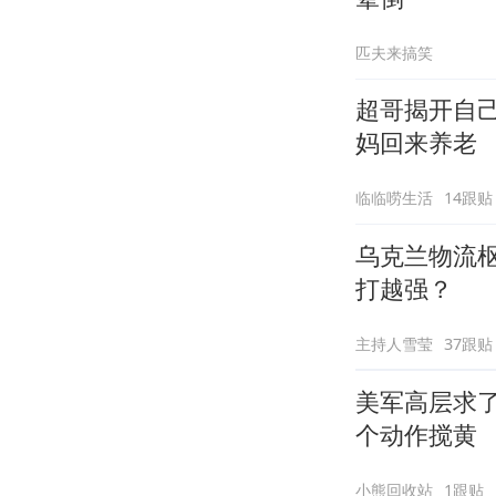
匹夫来搞笑
超哥揭开自
妈回来养老
临临唠生活
14跟贴
乌克兰物流枢
打越强？
主持人雪莹
37跟贴
美军高层求
个动作搅黄
小熊回收站
1跟贴