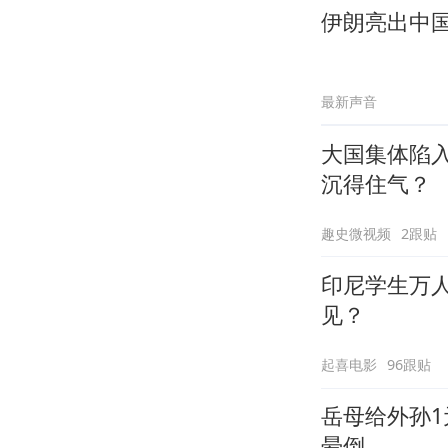
伊朗亮出中
最新声音
大国集体陷
沉得住气？
趣史微视频
2跟贴
印尼学生万
见？
起喜电影
96跟贴
岳母给外孙1
晕倒