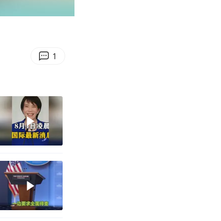
01:05
Enter
fullscreen
1