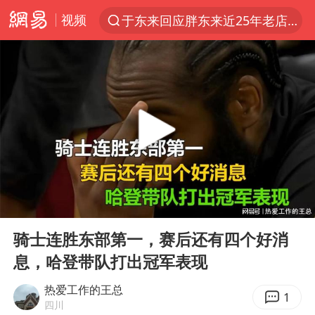
视频
于东来回应胖东来近25年老店年底关闭
夏日经济乘热而上 消费市场向新而行
哈马斯称坚持加沙停火协议路线图
浙江省甬江发生2026年第1号洪水
白海豚对华东华北影响会大于巴威
央视新主播李秋莹母校发文祝贺
独闯南太行的失联女生最后轨迹已确认
00:00
05:13
上门女婿出轨女邻居多年被判重婚罪
Play
Ent
full
国足U17与阿森纳决赛取消 并列冠军
骑士连胜东部第一，赛后还有四个好消
息，哈登带队打出冠军表现
浙江近300条预警生效中 今夜大部暴雨
香港刷新1884年以来最高气温纪录
热爱工作的王总
1
四川