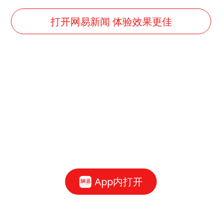
上海全力守护市民“菜篮子”
以军士兵把枪口对准中国记者
打开网易新闻 体验效果更佳
暑期研学游升温 在旅途中增长知识
猫咪过火把节被抹成黑猫
BLG经理辟谣Bin离队
曹颖儿子首次演长剧
“开学三件套”全线暴涨
总书记点赞的非遗苗绣焕发新生机
App内打开