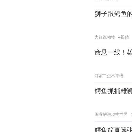
狮子跟鳄鱼
力红说动物
4跟贴
命悬一线！
邻家二蛋不靠谱
鳄鱼抓捕雄
闽睿解说动物世界
鳄鱼简直嚣