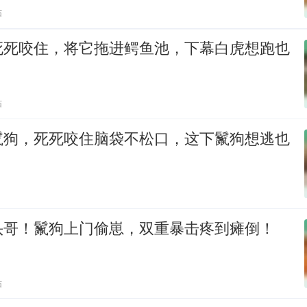
贴
死死咬住，将它拖进鳄鱼池，下幕白虎想跑也
贴
鬣狗，死死咬住脑袋不松口，这下鬣狗想逃也
头哥！鬣狗上门偷崽，双重暴击疼到瘫倒！
贴