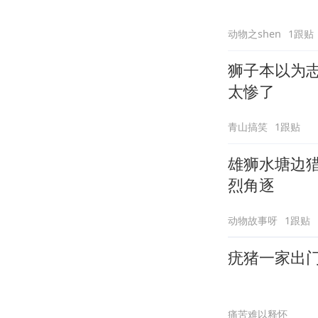
动物之shen
1跟贴
狮子本以为
太惨了
青山搞笑
1跟贴
雄狮水塘边
烈角逐
动物故事呀
1跟贴
疣猪一家出
痛苦难以释怀