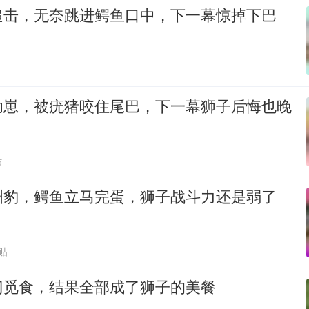
追击，无奈跳进鳄鱼口中，下一幕惊掉下巴
幼崽，被疣猪咬住尾巴，下一幕狮子后悔也晚
贴
洲豹，鳄鱼立马完蛋，狮子战斗力还是弱了
贴
门觅食，结果全部成了狮子的美餐