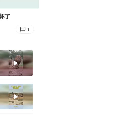
00:10
Enter
fullscreen
坏了
1