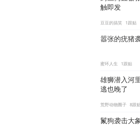
触即发
豆豆的搞笑
1跟贴
嚣张的疣猪
蜜环人生
1跟贴
雄狮潜入河
逃也晚了
荒野动物圈子
8跟
鬣狗袭击大