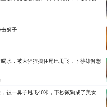
袭击狮子
里喝水，被大猩猩拽住尾巴甩飞，下秒雄狮想
贴
象，被一鼻子甩飞40米，下秒鬣狗成了美食