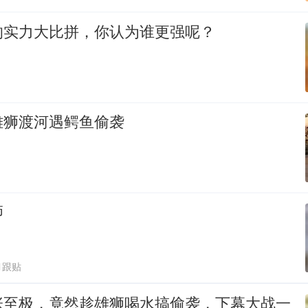
的实力大比拼，你认为谁更强呢？
雄狮渡河遇鳄鱼偷袭
狮
1跟贴
张至极，竟然趁雄狮喝水搞偷袭，下幕大战一