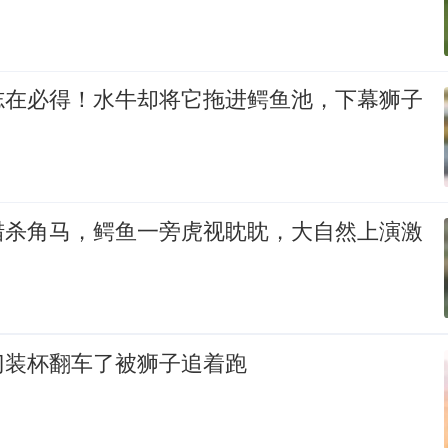
志在必得！水牛却将它拖进鳄鱼池，下幕狮子
猎杀角马，鳄鱼一旁虎视眈眈，大自然上演激
门装杯翻车了被狮子追着跑