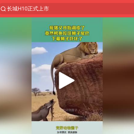
长城H10正式上市
聚“绿”成势，结构转型活力足
金饰克价大幅跳涨
台风“白海豚”影响中国已成定局
苏泊尔回应AI广告低俗擦边剧情争议
印度暴发金迪普拉病毒
陕西柞水突发泥石流致1死2失联
“梅姨”已是老年人 死刑或适用受限
杭州一小区17楼玻璃幕墙爆裂
“梅姨”准确年龄仍未知
41岁女子为鼓励女儿考上985研究生
“事业单位招聘不是人情买卖”