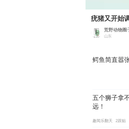
00:00
Play
疣猪又开始
荒野动物圈
山东
鳄鱼简直嚣
五个狮子拿
远！
趣闻乐翻天
2跟贴