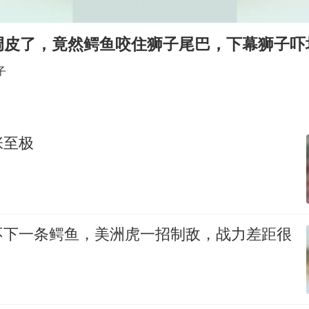
网红全程直播“荒岛改造”被查处
调皮了，竟然鳄鱼咬住狮子尾巴，下幕狮子吓
沪指震荡反弹涨0.57%
子
杨某某拒服兵役 不得录用为公务员
新华社权威快报|我国编制完成新版全月地质图
知识产权强国建设驶入“快车道”
张至极
余承东口误将24999元电脑报成2499
中国经济展现强大韧性和活力
不下一条鳄鱼，美洲虎一招制敌，战力差距很