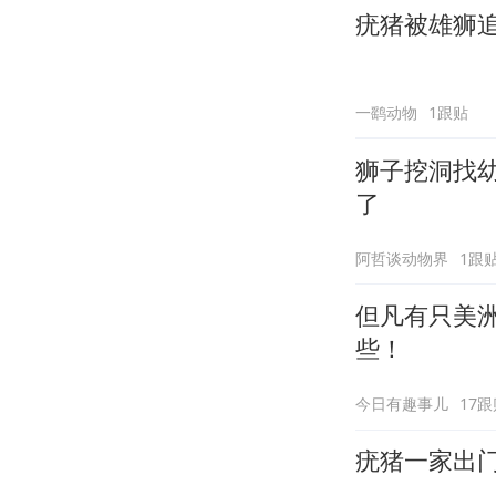
疣猪被雄狮
一鹞动物
1跟贴
狮子挖洞找
了
阿哲谈动物界
1跟
但凡有只美
些！
今日有趣事儿
17跟
疣猪一家出