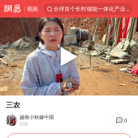
视频
全球首个长时储能一体化产业园量产
台风白海豚加强
中国女篮70-67险胜尼日利亚女篮
四川宜宾高县4.9级地震致1死
名创优品回应女子吐槽内裤质量差
出口禁令驱动有色板块大涨
秋天的第一杯奶茶到底有多火
00:00
07:23
国防部：中国军队坚决反制任何闹海挑衅图谋
Play
Ent
full
U17国足点球大战淘汰河床晋级决赛
三农
美股存储板块集体大跌
越南小秋嫁中国
0
河南
国乒男单横滨冠军赛全军覆没