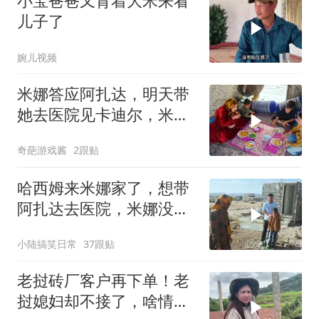
小宝爸爸又背着大米来看
儿子了
婉儿视频
米娜答应阿扎达，明天带
她去医院见卡迪尔，米娜
能说到做到吗
奇葩游戏酱
2跟贴
哈西姆来米娜家了，想带
阿扎达去医院，米娜没答
应哈西姆
小陆搞笑日常
37跟贴
老挝砖厂客户再下单！老
挝媳妇却不接了，啥情