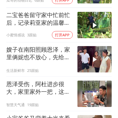
瓜哥的动物日记
6跟贴
打开APP
二宝爸爸留守家中忙前忙
后，记录莉亚家的温馨日
常
小蜜情感说
3跟贴
打开APP
嫂子在南阳照顾恩泽，家
里俩妮也不放心，先给她
们领家里也好招呼
生活新鲜市
25跟贴
恩泽受伤，阿杜进步很
大，家里家外一把，这才
是当爸的样子
智慧天气通
19跟贴