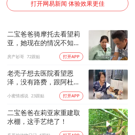
38岁演员求职万岁山NPC成功
打开网易新闻 体验效果更佳
胡彦斌获《歌手2026》歌王
日本试射“战斧”导弹，国防部回应
二宝爸爸骑摩托去看望莉
胡彦斌韩磊 谁帮谁
亚，她现在的情况不知道
“今天得有40℃了吧 为啥还不预警”
何时才能出院！
房产衫哥
72跟贴
打开APP
夯实基础开新局
老壳子想去医院看望恩
泽，没有路费，跟阿杜要
钱，被直接拒绝！
小蜜情感说
23跟贴
打开APP
二宝爸爸在莉亚家重建取
水棚，这手艺绝了！