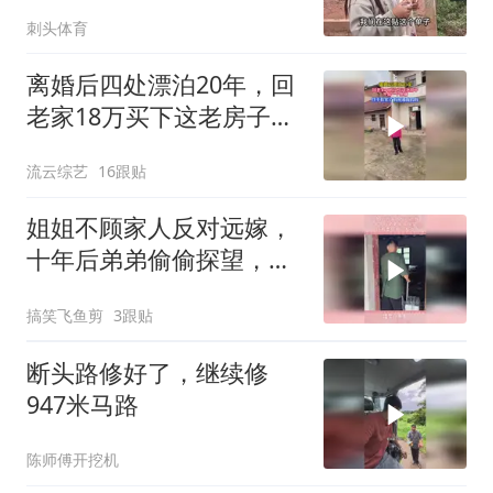
况？
刺头体育
离婚后四处漂泊20年，回
老家18万买下这老房子，
终于有一个家了！
流云综艺
16跟贴
姐姐不顾家人反对远嫁，
十年后弟弟偷偷探望，所
有委屈瞬间发泄
搞笑飞鱼剪
3跟贴
断头路修好了，继续修
947米马路
陈师傅开挖机