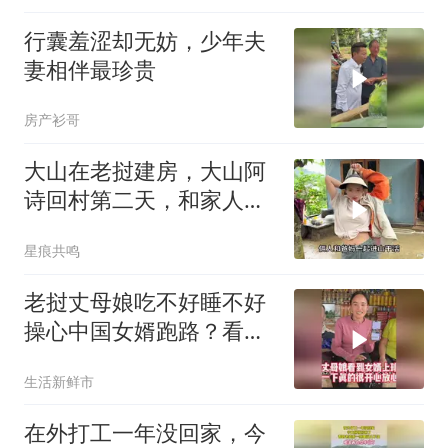
行囊羞涩却无妨，少年夫
妻相伴最珍贵
房产衫哥
大山在老挝建房，大山阿
诗回村第二天，和家人一
起去山上稻田干活
星痕共鸣
老挝丈母娘吃不好睡不好
操心中国女婿跑路？看到
视频之后很放心了
生活新鲜市
在外打工一年没回家，今