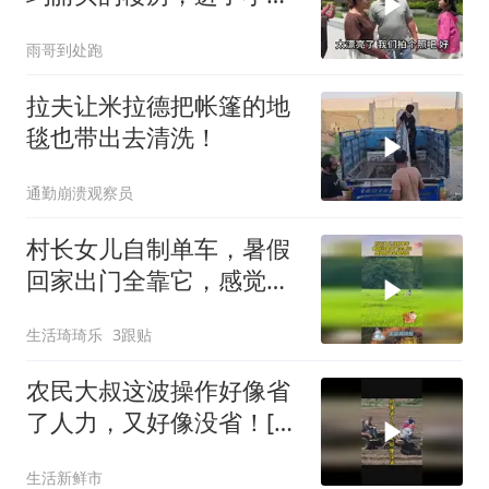
连连称赞太漂亮了
雨哥到处跑
拉夫让米拉德把帐篷的地
毯也带出去清洗！
通勤崩溃观察员
村长女儿自制单车，暑假
回家出门全靠它，感觉自
己非常拉风！
生活琦琦乐
3跟贴
农民大叔这波操作好像省
了人力，又好像没省！[捂
脸]
生活新鲜市