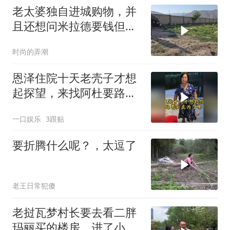
老太婆独自进城购物，并
且还想问米拉德要钱但被
拒绝​
时尚的弄潮
恩泽住院十天老壳子才想
起探望，来找阿杜要路费
被拒这次真是解气
一口娱乐
3跟贴
要折腾什么呢？，太逗了
老王日常犯傻
老挝瓦梦村长要去看二胖
玛丽买的楼房，进了小区