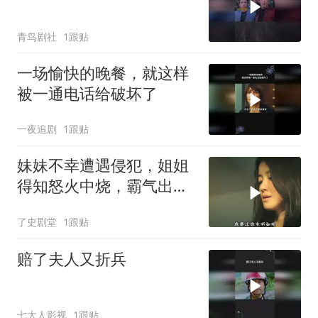
青鸟剧社
1跟贴
一场愉快的晚餐，就这样
被一通电话给破坏了
一夜追剧
1跟贴
妹妹不幸遭遇侵犯，姐姐
得知怒火中烧，霸气出手
展开复仇
了史剧堂
1跟贴
赔了夫人又折兵
七大人影视
1跟贴