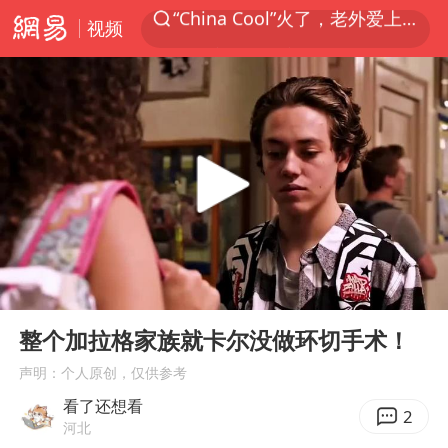
视频
香港宏福苑火灾或由烟头引起
浙江台州《告全体市民书》
美拟年底前首次测试“金穹”反导系统
四川宜宾3.4级地震
网约车司机充电时猝死保险拒赔
陕西柞水泥石流已致2死 仍有1人失联
泰国初中生饮弹自尽前开了26枪
00:00
04:12
多所高校取消艺考
Play
Ent
full
店主称换“青海拉面”招牌后生意更好
整个加拉格家族就卡尔没做环切手术！
伊斯兰版北约来了吗
声明：个人原创，仅供参考
看了还想看
上半年国内居民出游人次34.63亿
2
河北