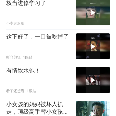
权当进修学习了
小幸运追影
这下好了，一口被吃掉了
吖吖剪辑
1跟贴
有情饮水饱！
看了还想看
1跟贴
小女孩的妈妈被坏人抓
走，顶级高手替小女孩讨