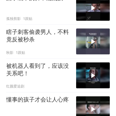
孤独剪影
1跟贴
瞎子刺客偷袭男人，不料
竟反被秒杀
秋影
1跟贴
被机器人看到了，应该没
关系吧！
红颜爱追剧
懂事的孩子才会让人心疼