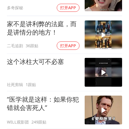
多奇探秘
打开APP
家不是讲利弊的法庭，而
是讲情分的地方！
二毛追剧
36跟贴
打开APP
这个冰柱大可不必塞
社死剪辑
1跟贴
“医学就是这样：如果你犯
错就会害死人”
WILL观影团
249跟贴