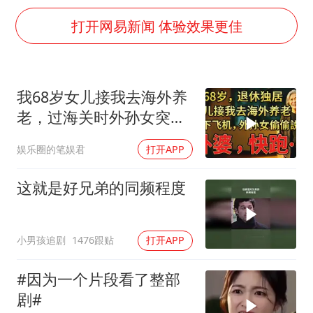
22岁女生独闯南太行失联12天
打开网易新闻 体验效果更佳
薛之谦杭州站演唱会取消
张本智和：零封向鹏不意外
今年第二强台风将带来多大影响
我68岁女儿接我去海外养
“准2万亿”之城点名支持三所大学
老，过海关时外孙女突然
习近平心系体育强国建设
说：阿嬷，快跑！
娱乐圈的笔娱君
打开APP
这就是好兄弟的同频程度
小男孩追剧
1476跟贴
打开APP
#因为一个片段看了整部
剧#