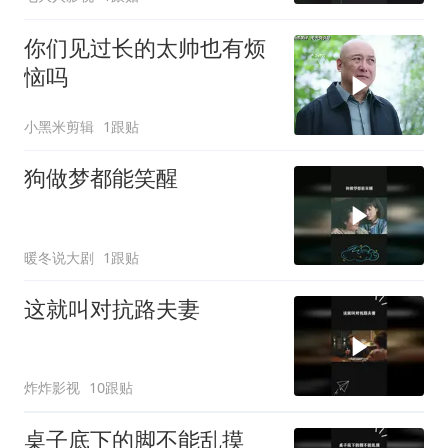
你们见过长的太帅也有烦
恼吗
小黑米剪辑
1跟贴
狗做梦都能笑醒
暖冬说大剧
1跟贴
这就叫对抗路夫妻
炸炸影视
10跟贴
桌子底下的脚不能乱摸