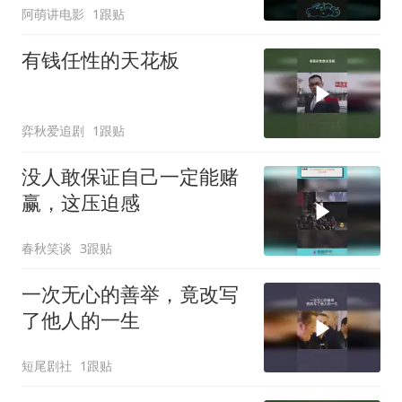
阿萌讲电影
1跟贴
有钱任性的天花板
弈秋爱追剧
1跟贴
没人敢保证自己一定能赌
赢，这压迫感
春秋笑谈
3跟贴
一次无心的善举，竟改写
了他人的一生
短尾剧社
1跟贴