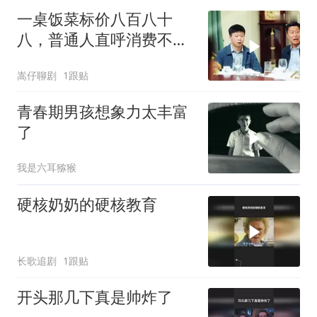
一桌饭菜标价八百八十
八，普通人直呼消费不
起，背后真相令人深思
嵩仔聊剧
1跟贴
青春期男孩想象力太丰富
了
我是六耳猕猴
硬核奶奶的硬核教育
长歌追剧
1跟贴
开头那几下真是帅炸了