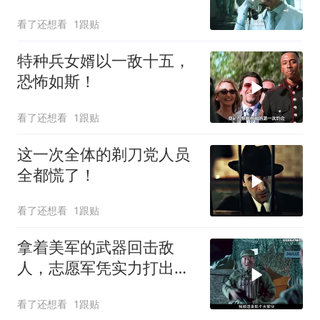
回公道！
看了还想看
1跟贴
特种兵女婿以一敌十五，
恐怖如斯！
看了还想看
1跟贴
这一次全体的剃刀党人员
全都慌了！
看了还想看
1跟贴
拿着美军的武器回击敌
人，志愿军凭实力打出奇
迹！
看了还想看
1跟贴