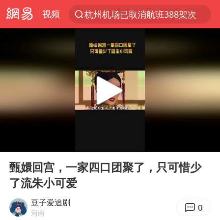
视频
杭州机场已取消航班388架次
上半年我国经营主体结构持续优化
广西公开征集涉黑涉恶犯罪线索
白海豚将给京津冀带来大暴雨
中国籍豪华游艇富商之子在泰国被杀
上海中心千吨“镇楼神器”摆动明显
浙江省委书记王浩再调度：该停下的坚决停下来，让社会面静下来
00:00
03:59
《披荆斩棘2026》阵容官宣
Play
Ent
full
以军士兵把枪口对准中国记者
甄嬛回宫，一家四口团聚了，只可惜少
了流朱小可爱
国足U17与阿森纳决赛取消 并列冠军
上门女婿出轨女邻居多年被判重婚罪
豆子爱追剧
0
河南