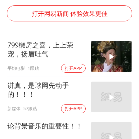
《龙餐馆》 冲奖
笔试第一被劝弃考涉事副校长被撤职
打开网易新闻 体验效果更佳
构建更高水平的全民健身公共服务体系
香港高温刷新历史纪录
799椒房之喜，上上荣
灌溉水坝被隔成鱼塘 村民投诉20余年
宠，扬眉吐气
韩军前线部队连曝丑闻
平姐电影
1跟贴
打开APP
上海有出现龙卷潜势
奋力开创中国式现代化建设新局面
讲真，是球网先动手
的！！！
新媒体
57跟贴
打开APP
论背景音乐的重要性！！