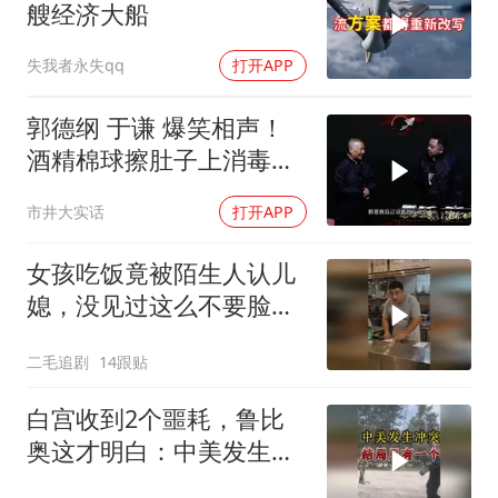
艘经济大船
失我者永失qq
打开APP
郭德纲 于谦 爆笑相声！
酒精棉球擦肚子上消毒，
拿云南白药擦刀，是不是
市井大实话
打开APP
擦反了？
女孩吃饭竟被陌生人认儿
媳，没见过这么不要脸
的！
二毛追剧
14跟贴
白宫收到2个噩耗，鲁比
奥这才明白：中美发生冲
突，结局只有一个