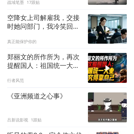
战域笔墨
17跟贴
空降女上司解雇我，交接
时她问部门，我冷笑回
答：明天
真正能保护你的
郑丽文的所作所为，再次
提醒国人：祖国统一大
业，终究得靠自己！
行者风范
《亚洲频道之心事》
吕新说影视
1跟贴