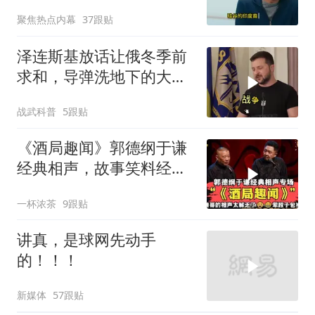
就回印度啊
聚焦热点内幕
37跟贴
泽连斯基放话让俄冬季前
求和，导弹洗地下的大饼
画给谁看
战武科普
5跟贴
《酒局趣闻》郭德纲于谦
经典相声，故事笑料经典
不断！
一杯浓茶
9跟贴
讲真，是球网先动手
的！！！
新媒体
57跟贴