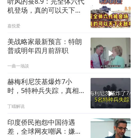
听风的蚕8.9：完全体六代
机登场，真的可以天下无
敌吗？
嘉悦爱
美战略家最新预言：特朗
普或明年四月前辞职
一曲一场談
赫梅利尼茨基爆炸7小
时，5特种兵失踪，真相
远超想象
丁睋解说
印度侨民抱怨中国待遇
差，全球网友嘲讽：嫌差