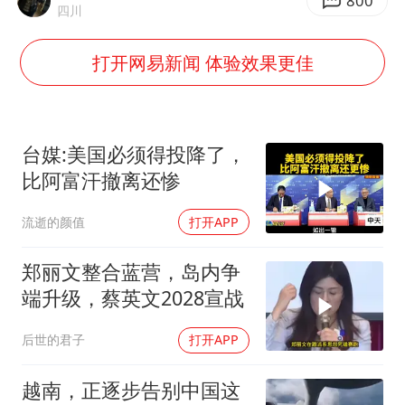
广岛长崎的昨天未必不会是日本的明天
800
四川
易烊千玺金鸡百花双料影帝
打开网易新闻 体验效果更佳
国内发现多起“Sorry”勒索病毒攻击
高铁双人座被免票儿童挤成3人座
公安部通报：抓获犯罪嫌疑人8200余名
台媒:美国必须得投降了，
我国民营企业创新动能持续增强
比阿富汗撤离还惨
“老戏骨”秦焰去世
流逝的颜值
打开APP
真理之光，何以能照亮复兴之路？
郑丽文整合蓝营，岛内争
端升级，蔡英文2028宣战
后世的君子
打开APP
越南，正逐步告别中国这