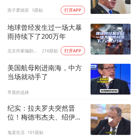
军机飞离以色列
燕子爱搞笑
1跟贴
打开APP
地球曾经发生过一场大暴
雨持续下了200万年
北京作家编剧肥猪满圈
216跟贴
打开APP
美国航母刚进南海，中方
当场就动手了
早晨的选择
纪实：拉夫罗夫突然晋
位！梅德韦杰夫、绍伊古
同时出局，普京想干什
鬼菜生活
101跟贴
么？