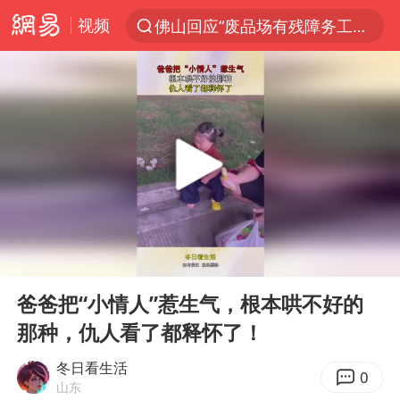
视频
佛山回应“废品场有残障务工人员”
服务提质，内需扩容有保障
李亚鹏向地铁吐血女孩捐99999元
美股收盘：道指再创历史新高
41岁女子为鼓励女儿考上985研究生
人贩子“梅姨”真名谢家梅
“老头乐”悬挂“蒙H好几个8”上路
00:00
00:15
河南：领导干部要带头休假
Play
Ent
full
被一条街帮助的“煎饼叔叔”去世
爸爸把“小情人”惹生气，根本哄不好的
那种，仇人看了都释怀了！
香港乐坛著名填词人黎彼得去世
男子出狱前8天被改判死缓
冬日看生活
0
山东