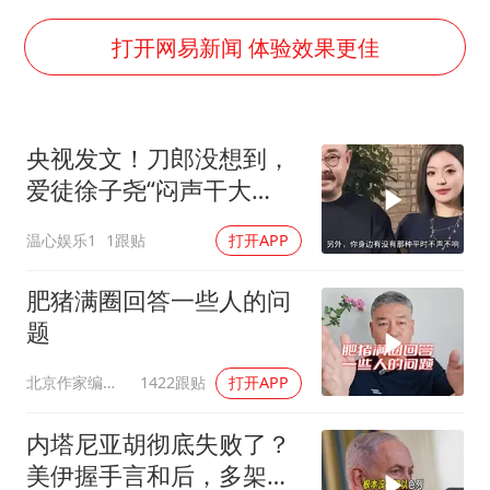
13岁少年白天写作业晚上夜市炒粉
中方公布5项对美反制措施
打开网易新闻 体验效果更佳
外交部回应日本将中国列为最大挑战
被妻子举报丈夫与情人一审获刑1年
央视发文！刀郎没想到，
“中国游”持续带火“中国购”
爱徒徐子尧“闷声干大
你常吃的兰州拉面要改名了
事”，又给他争光了
温心娱乐1
1跟贴
打开APP
张家界中心汽车站候车厅漏水如瀑布
坚持党全面领导和党中央集中统一领导
肥猪满圈回答一些人的问
题
北京作家编剧肥猪满圈
1422跟贴
打开APP
内塔尼亚胡彻底失败了？
美伊握手言和后，多架美