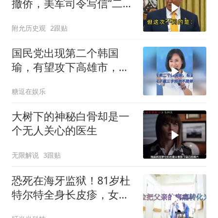
撤侨，美军司令写信“二选
一”，伊朗这回还会上当
附允历史观
2跟贴
吗？
国民党出现第二个韩国
瑜，有望攻下高雄市，吴
子嘉三字预测不简单
糖逗在娱乐
大树下的神秘白骨却是一
个无人关心的医生
无限解说
3跟贴
恐死在海牙监狱！81岁杜
特尔特全身长皮疹，女儿
悲痛做最坏打算2