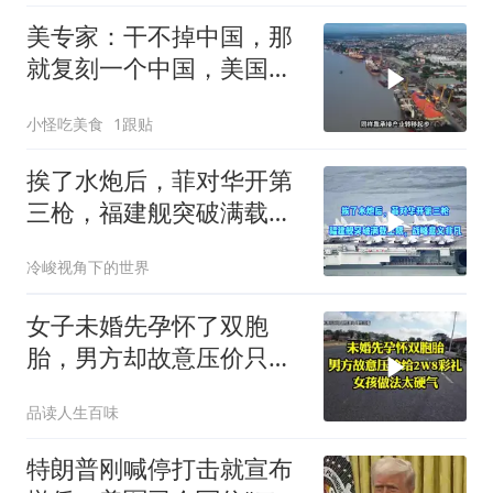
美专家：干不掉中国，那
就复刻一个中国，美国看
上了这两个国家
小怪吃美食
1跟贴
挨了水炮后，菲对华开第
三枪，福建舰突破满载上
限，战略意义非凡
冷峻视角下的世界
女子未婚先孕怀了双胞
胎，男方却故意压价只给
2万8彩礼
品读人生百味
特朗普刚喊停打击就宣布