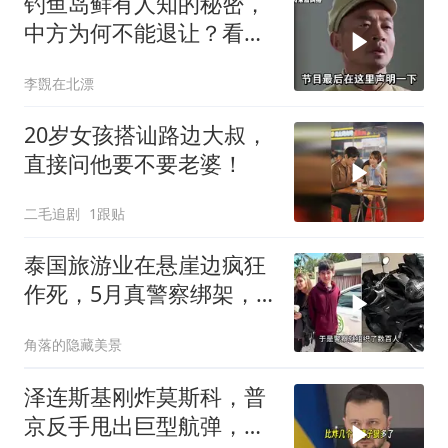
钓鱼岛鲜有人知的秘密，
中方为何不能退让？看完
让国人自豪
李覴在北漂
20岁女孩搭讪路边大叔，
直接问他要不要老婆！
二毛追剧
1跟贴
泰国旅游业在悬崖边疯狂
作死，5月真警察绑架，7
月假警察杀人
角落的隐藏美景
泽连斯基刚炸莫斯科，普
京反手甩出巨型航弹，砸