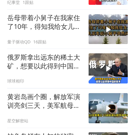
纪事堂
1跟贴
岳母带着小舅子在我家住
了10年，得知我给女儿买
车后，小舅子突
量子驱动QD
16跟贴
俄罗斯拿出远东的稀土大
矿，想要以此得到中国独
门的精炼技术
球球相印
黄岩岛画个圈，解放军演
训亮剑三天，美军航母从
南海跑了
星空解密站