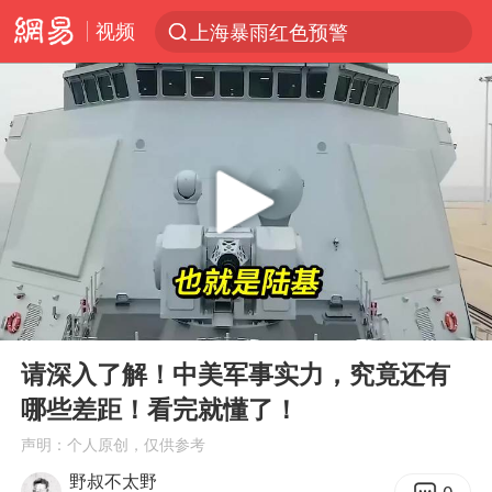
视频
上海暴雨红色预警
跨界融合拉长夏日经济消费链条
白海豚逼近浙闽沿海
四川宜宾5.5级地震后余震为何不断
白海豚5次眼壁置换
上海轨交全网络地面高架区段限速运行
王艺迪无缘横滨赛决赛
00:00
10:32
奇飞云任内蒙古兴安盟盟委书记
Play
Ent
full
浙江海域将现5到8米巨浪到狂浪
请深入了解！中美军事实力，究竟还有
哪些差距！看完就懂了！
武契奇会见泽连斯基有何意图
声明：个人原创，仅供参考
台铃电动车仅骑一年就断电趴窝
野叔不太野