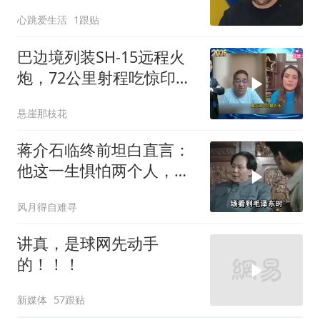
碎乌军指挥部
心跳爱生活
1跟贴
巴边境列装SH-15远程火
炮，72公里射程吃惊印度
媒体
悬崖那枝花
蒋介石临终前坦白直言：
他这一生惧怕两个人，却
只敬佩一个人！
风月得自难寻
讲真，是球网先动手
的！！！
新媒体
57跟贴