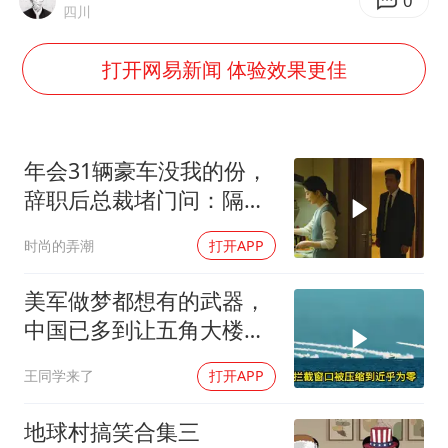
上海大部迎大暴雨
0
四川
方桃子代言广告视频已下架
打开网易新闻 体验效果更佳
“伊斯兰版北约”出现
伯克希尔净买入约200亿美元股票
上交绝杀清华 姚明笑出表情包
年会31辆豪车没我的份，
曝美下令调查弹药库存信息遭泄露事件
辞职后总裁堵门问：隔壁
楼你买的？
白海豚在海上打了个结
时尚的弄潮
打开APP
构建更高水平的全民健身公共服务体系
美军做梦都想有的武器，
中国已多到让五角大楼头
皮发麻
王同学来了
打开APP
地球村搞笑合集三