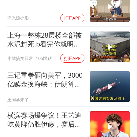
浮光惊掠影
打开APP
上海一整栋28层楼全部被
水泥封死.b看完你就明白
了..s
小陆搞笑日常
105跟贴
打开APP
三记重拳砸向美军，3000
亿赎金换海峡：伊朗算准
了特朗普不敢还手
王同学来了
横滨赛场爆争议！王艺迪
吃黄牌仍胜伊藤，赛后一
幕令全场肃然起敬