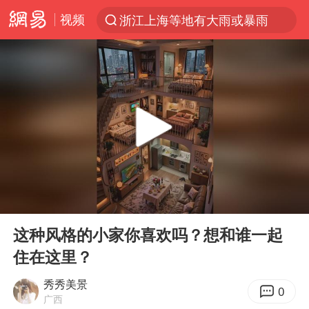
视频
浙江上海等地有大雨或暴雨
光影经济撬动暑期消费新蓝海
《欢迎来龙餐馆》口碑
情侣福建平潭拍日出时坠崖
西湖突现狂风暴雨 游客瞬间被浇透
“不怕六爷挂得多 就怕六爷挂一颗”
视频丨中国东方电气集团原党组副书记、董事宋致远被查
00:00
00:07
杭州全市有序停课
Play
Ent
full
直击东北超：哈尔滨vs通辽
这种风格的小家你喜欢吗？想和谁一起
住在这里？
香港宏福苑火灾或由烟头引起
白海豚将正面袭击贯穿浙江
秀秀美景
0
广西