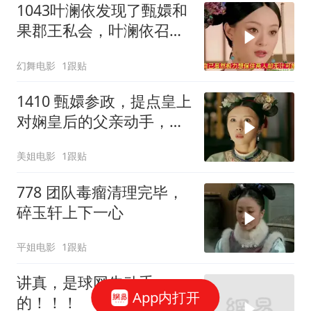
1043叶澜依发现了甄嬛和
果郡王私会，叶澜依召集
猫咪攻击甄嬛
幻舞电影
1跟贴
1410 甄嬛参政，提点皇上
对娴皇后的父亲动手，且
看娴皇后如何反击
美姐电影
1跟贴
778 团队毒瘤清理完毕，
碎玉轩上下一心
平姐电影
1跟贴
讲真，是球网先动手
App内打开
的！！！