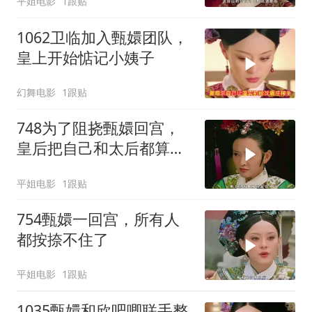
平姐电影
1跟贴
1062卫临加入甄嬛团队，
皇上开始惦记小姨子
幻舞电影
1跟贴
748为了阻挠甄嬛回宫，
皇后把自己和太后都算计
了进去
平姐电影
1跟贴
754甄嬛一回宫，所有人
都按捺不住了
平姐电影
1跟贴
1035甄嬛和欣吧唧联手整