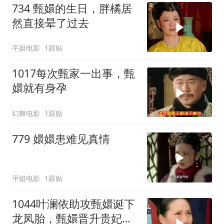
734 甄嬛的生日，胖橘居
然直接晕了过去
平姐电影
1跟贴
1017每次甄家一出事，甄
嬛就有身孕
幻舞电影
1跟贴
779 嬛嬛患难见真情
平姐电影
1跟贴
1044叶澜依助攻甄嬛诞下
龙凤胎，甄嬛晋升贵妃，