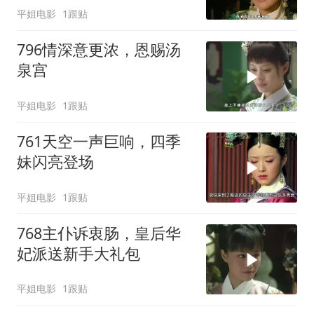
平姐电影
1跟贴
796情深意更浓，恩赐汤
泉宫
平姐电影
1跟贴
761天空一声巨响，四季
妹闪亮登场
平姐电影
1跟贴
768主仆诉衷肠，皇后华
妃派送新手大礼包
平姐电影
1跟贴