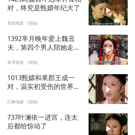
对，终究是甄嬛年纪大了
美姐电影
1跟贴
1392芈月晚年爱上魏丑
夫，第四个男人陪她走完
一生，芈月传迎来大结
奎哥电影
1跟贴
局！
1013甄嬛和果郡王成一
对，温实初受伤的世界达
成
幻舞电影
1跟贴
737叶澜依一进宫，连太
后都给惊动了