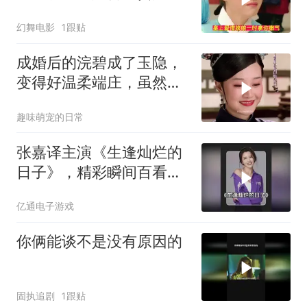
协理六宫
幻舞电影
1跟贴
成婚后的浣碧成了玉隐，
变得好温柔端庄，虽然她
不喜欢孟静娴
趣味萌宠的日常
张嘉译主演《生逢灿烂的
日子》，精彩瞬间百看不
厌
亿通电子游戏
你俩能谈不是没有原因的
固执追剧
1跟贴