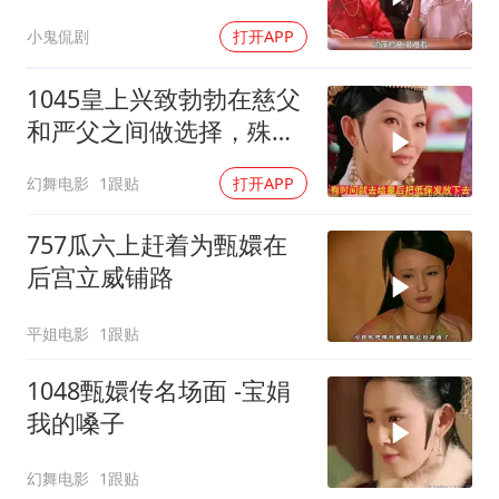
子命运凄凉
小鬼侃剧
打开APP
1045皇上兴致勃勃在慈父
和严父之间做选择，殊不
知自己只是伯父
幻舞电影
1跟贴
打开APP
757瓜六上赶着为甄嬛在
后宫立威铺路
平姐电影
1跟贴
1048甄嬛传名场面 -宝娟
我的嗓子
幻舞电影
1跟贴