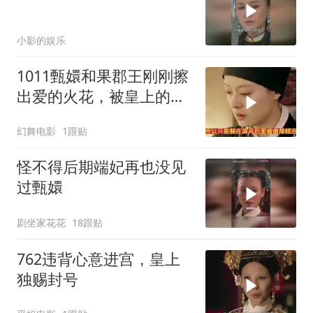
小影的娱乐
1011甄嬛和果郡王刚刚擦
出爱的火花，被皇上的到
来给熄灭了
幻舞电影
1跟贴
怪不得后期端妃再也没见
过甄嬛
剧坐家花花
18跟贴
762违背心意进宫，皇上
独赐封号