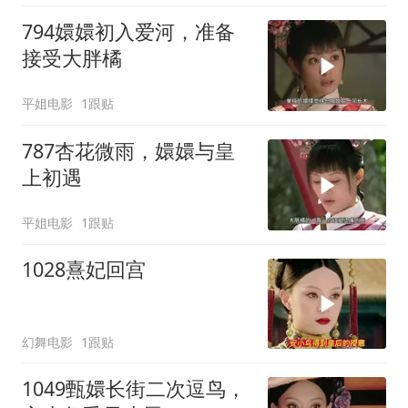
794嬛嬛初入爱河，准备
接受大胖橘
平姐电影
1跟贴
787杏花微雨，嬛嬛与皇
上初遇
平姐电影
1跟贴
1028熹妃回宫
幻舞电影
1跟贴
1049甄嬛长街二次逗鸟，