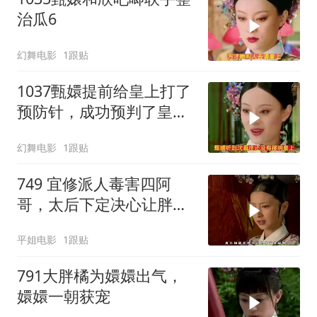
治瓜6
幻舞电影
1跟贴
1037甄嬛提前给皇上打了
预防针，成功预判了皇后
的预判
幻舞电影
1跟贴
749 宜修派人毒害四阿
哥，太后下定决心让胖橘
迎甄嬛回宫来压制她
平姐电影
1跟贴
791大胖橘为嬛嬛出气，
嬛嬛一朝获宠