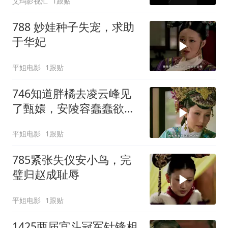
艾玛影视汇
1跟贴
788 妙娃种子失宠，求助
于华妃
平姐电影
1跟贴
746知道胖橘去凌云峰见
了甄嬛，安陵容蠢蠢欲
动，可皇后却并不觉得有
平姐电影
1跟贴
什么好大问题好看计划 #
因为一个片段看了整部剧
785紧张失仪安小鸟，完
#抖音二创激励计划
璧归赵成耻辱
平姐电影
1跟贴
1425两届宫斗冠军针锋相