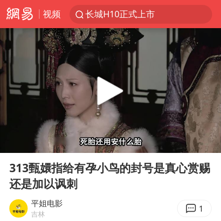
视频
长城H10正式上市
维持强台风级！白海豚直奔华东沿海
山东日照市委副书记王峰被查
印度暴发金迪普拉病毒
41岁女子为鼓励女儿考上985研究生
美国退回1000亿美元关税
24小时不关空调 电费反而更低？
00:00
03:43
“事业单位招聘不是人情买卖”
Play
Ent
full
涨价1元的冰红茶 两年少赚了15亿
313甄嬛指给有孕小鸟的封号是真心赏赐
还是加以讽刺
小伙靠AI减肥 45天瘦40斤进了ICU
李亚鹏向地铁吐血女孩捐99999元
平姐电影
1
吉林