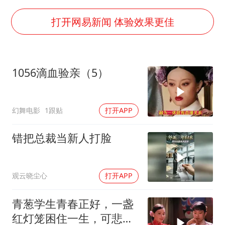
新华社权威快报|我国编制完成新版全月地质图
80后女柜员逆袭成4200亿银行副行长
打开网易新闻 体验效果更佳
山东财大教授刘海明逝世 终年38岁
银行午休1.5小时 留个窗口行不行
1056滴血验亲（5）
李嫣近照曝光
总书记关心百姓身边这些民生大事
幻舞电影
1跟贴
打开APP
错把总裁当新人打脸
观云晓尘心
打开APP
青葱学生青春正好，一盏
红灯笼困住一生，可悲疯