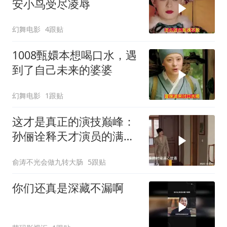
安小鸟受尽凌辱
幻舞电影
4跟贴
1008甄嬛本想喝口水，遇
到了自己未来的婆婆
幻舞电影
1跟贴
这才是真正的演技巅峰：
孙俪诠释天才演员的满分
答卷
俞涛不光会做九转大肠
5跟贴
你们还真是深藏不漏啊