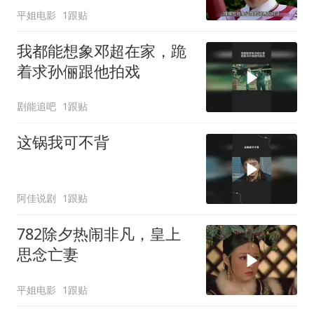
平姐电影
1跟贴
我都能想象邓超在家，跪
着求孙俪跟他拍戏
剧能追吧
1跟贴
这锅我可不背
阿佳说剧
1跟贴
782除夕热闹非凡，皇上
思念亡妻
平姐电影
1跟贴