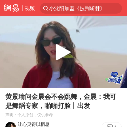
视频
小沈阳加盟《披荆斩棘》
台风“白海豚”登陆 各地各部门全力应对
白海豚雨量超越利奇马、巴威
人形机器人第一股
上海地铁4条线路全线停运
宇树申购 中一签有望赚20万元
4.2平卫生间补漏注胶花1.55万
00:00
00:35
白海豚路径图
Play
Ent
full
武汉3名城管协管员殴打摊主被刑拘
黄景瑜问金晨会不会跳舞，金晨：我可
是舞蹈专家，啪啪打脸丨出发
律师谈贾冰私人饭局被偷拍
声明：个人原创，仅供参考
男子结婚8年3个女儿都不是亲生
让心灵得以栖息