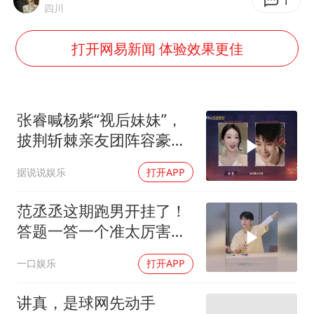
多地银行上调存款利率
1
四川
面对面丨蔡磊：与渐冻症抗争 纵使不敌 也不屈服
打开网易新闻 体验效果更佳
5万小车卖不动 微型代步车集体遇冷
NBA传奇教练老尼尔森去世
手机真会“偷听”我们说话吗
张睿喊杨紫“视后妹妹”，
上半年全球新能源乘用车销量1122万台
披荆斩棘亲友团阵容豪华
引热议
加沙约14万栋建筑被完全摧毁
据说说娱乐
打开APP
从科技创新看开局起步的时与势
范丞丞这期跑男开挂了！
答题一答一个准太厉害，
比杨迪偷题还准
一口娱乐
打开APP
讲真，是球网先动手