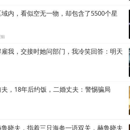
域内，看似空无一物，却包含了5500个星
跟贴
解雇我，交接时她问部门，我冷笑回答：明天
夫，18年后约饭，二婚丈夫：警惕骗局
赫鲁晓夫，指着三只海参一语双关，赫鲁晓夫