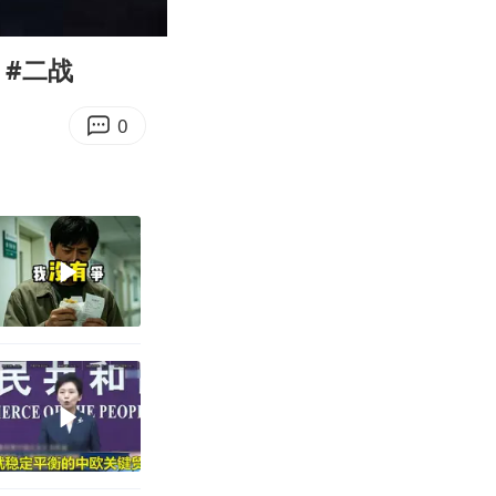
01:08
Enter
fullscreen
 #二战
0