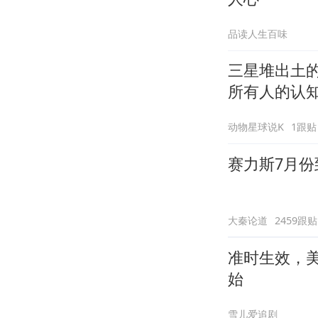
品读人生百味
三星堆出土
所有人的认
动物星球说K
1跟贴
赛力斯7月份
大秦论道
2459跟贴
准时生效，
始
雪儿爱追剧