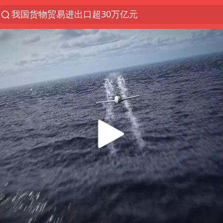
上半年我国机械工业经济运行稳中有进
官方通报教师招聘笔试前13名被淘汰
河南撤回“领导带薪错峰休假”通知
泰国枪击案凶手先杀祖父母后行凶
A股三大股指收涨
台风“白海豚”体型变大！环流面积接近13个浙江那么
宇树科技中一签需缴款7.54万元
泰国校园枪击案死亡人数升至7人
四川宜宾市高县发生4.9级地震
“立秋的第一杯奶茶”又爆单了
国防部：中国军队坚决反制任何闹海挑衅图谋