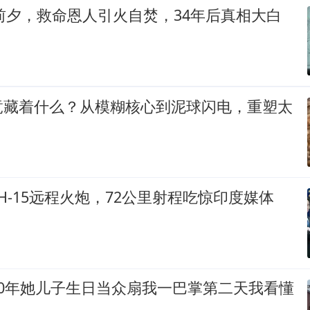
衔前夕，救命恩人引火自焚，34年后真相大白
竟藏着什么？从模糊核心到泥球闪电，重塑太
H-15远程火炮，72公里射程吃惊印度媒体
20年她儿子生日当众扇我一巴掌第二天我看懂