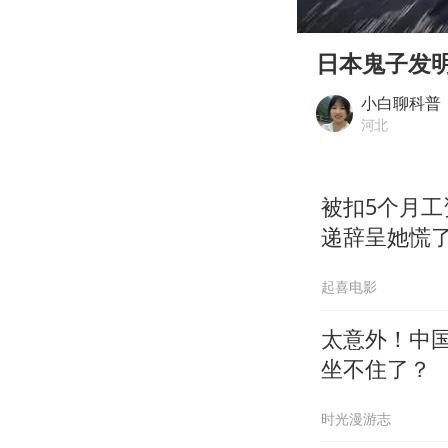
00:00
Play
日本鬼子发明
小白聊科普
河北
被扣5个月
递辞呈她慌
起喜电影
太意外！中
坐不住了？
时光漫游志