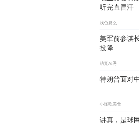
听完直冒汗
浅色夏么
美军前参谋
投降
萌宠AI秀
特朗普面对中
小怪吃美食
讲真，是球