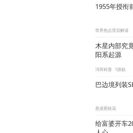
1955年授
世界热点背后解读
木星内部究
阳系起源
冯哥科普
1跟贴
巴边境列装S
悬崖那枝花
给富婆开车
人心