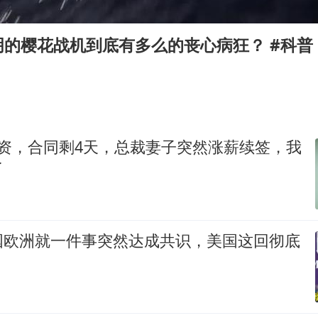
台湾海峡南口北上船舶实施交通管制
方程豹钛9新车申报
的樱花战机到底有多么的丧心病狂？ #科普
瑞众保险员工爆料公司违规行为
向鹏0-3不敌张本智和
命案逃犯躲进深山21年活得像野人
Meta重新支棱起来了吗
工资，合同剩4天，总裁妻子突然涨薪续签，我
了
东方之约 相约未来
国欧洲就一件事突然达成共识，美国这回彻底