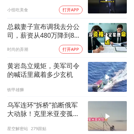
小怪吃美食
打开APP
总裁妻子宣布调我去分公
司，薪资从480万降到8
万，我递交辞呈
时尚的弄潮
打开APP
黄岩岛立规矩，美军司令
的喊话里藏着多少玄机
铁甲雄狮
乌军连环“拆桥”掐断俄军
大动脉！克里米亚变孤
岛，黑海舰队被迫“搬
星空解密站
279跟贴
家”？