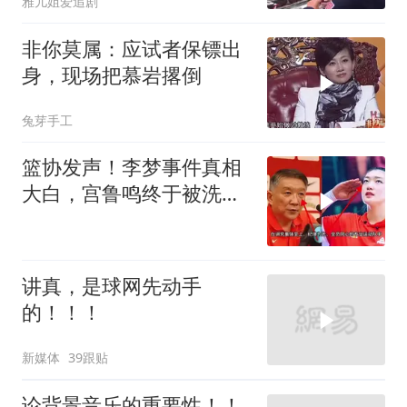
雅儿姐爱追剧
非你莫属：应试者保镖出
身，现场把慕岩撂倒
兔芽手工
篮协发声！李梦事件真相
大白，宫鲁鸣终于被洗清
了球迷差一句
讲真，是球网先动手
的！！！
新媒体
39跟贴
论背景音乐的重要性！！