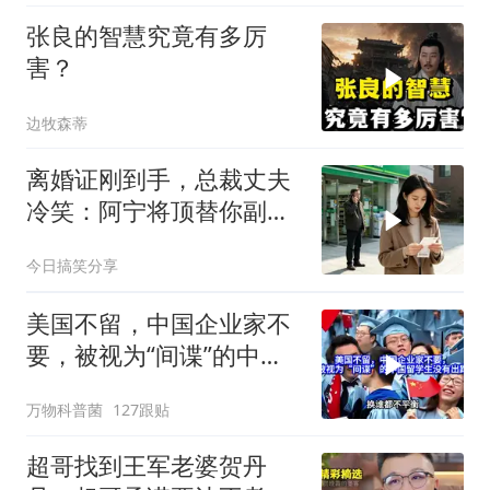
张良的智慧究竟有多厉
害？
边牧森蒂
离婚证刚到手，总裁丈夫
冷笑：阿宁将顶替你副总
之位，我应好
今日搞笑分享
美国不留，中国企业家不
要，被视为“间谍”的中国
留学生没有出路
万物科普菌
127跟贴
超哥找到王军老婆贺丹