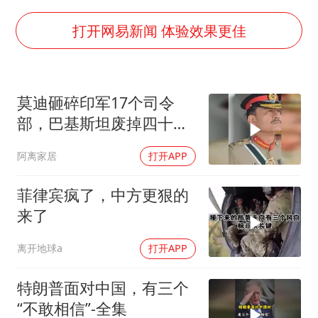
秋天的第一杯奶茶到底有多火
国防部：中国军队坚决反制任何闹海挑衅图谋
打开网易新闻 体验效果更佳
东航：国内客票提前14天免费退改
“今天得有40℃了吧 为啥还不预警”
莫迪砸碎印军17个司令
胡彦斌韩磊 谁帮谁
部，巴基斯坦废掉四十年
胡彦斌获《歌手2026》歌王
旧制，南亚两个死敌同时
阿离家居
打开APP
变天
38岁演员求职万岁山NPC成功
夯实基础开新局
菲律宾疯了，中方更狠的
来了
离开地球a
打开APP
特朗普面对中国，有三个
“不敢相信”-全集