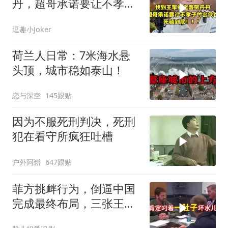
丹，超哥承诺要让不孝子
付出代价，死磕到底
逗趣小Joker
荷兰人日常：7米海水悬
头顶，城市稳如泰山！
恋与深空
145跟贴
因为不服死刑判决，死刑
犯在看守所疯狂吐槽
户外阿崭
647跟贴
菲方挑衅行为，倒逼中国
完成最终布局，三张王牌
现身黄岩岛