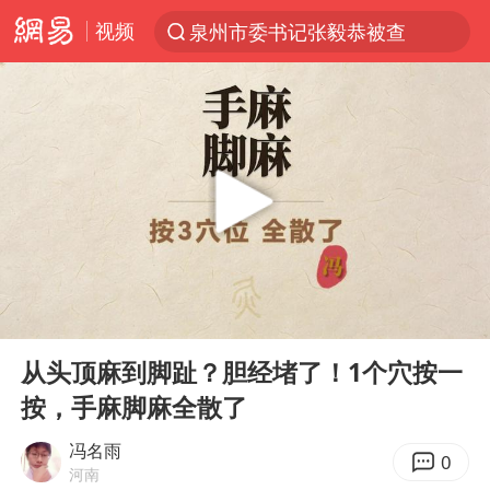
视频
泉州市委书记张毅恭被查
“电影+”如何激发千亿级消费新活力？
全球首个长时储能一体化产业园量产
台风白海豚已进入24小时警戒线
陈垣宇0-3张禹珍 国乒男单全军覆没
四川宜宾市高县4.9级地震致1人死亡
中巨芯：上半年归母净利润1405.77万元
00:00
08:02
中国女篮70-67险胜尼日利亚女篮
Play
Ent
full
名创优品回应女子吐槽内裤质量差
从头顶麻到脚趾？胆经堵了！1个穴按一
按，手麻脚麻全散了
上海：台风白海豚或将带来龙卷风
出口禁令驱动有色板块大涨
冯名雨
0
河南