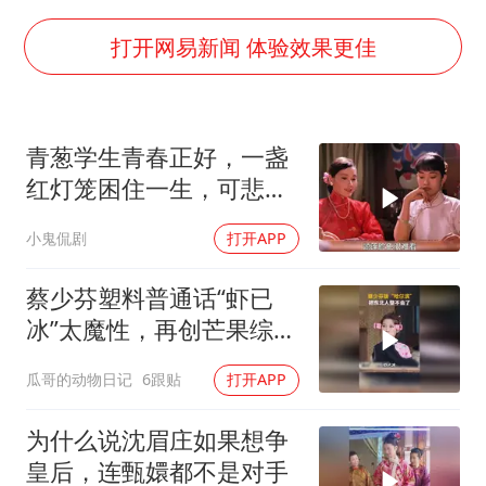
老挝国会主席赛宋蓬逝世
上半年国内手机销量TOP30出炉
打开网易新闻 体验效果更佳
购飞机票7分钟后退票被扣2022元
夏日经济乘“热”而上 消费市场向“新”而行
青葱学生青春正好，一盏
36岁男演员成景区NPC后人气爆棚
红灯笼困住一生，可悲疯
白海豚将正面袭击贯穿浙江
子命运凄凉
小鬼侃剧
打开APP
宇树王兴兴被问了360多个问题
乐享全民健身 共筑健康中国
蔡少芬塑料普通话“虾已
冰”太魔性，再创芒果综艺
名场面
瓜哥的动物日记
6跟贴
打开APP
为什么说沈眉庄如果想争
皇后，连甄嬛都不是对手