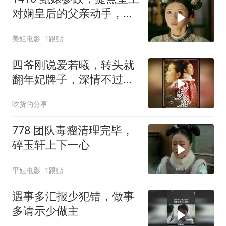
对娴皇后的父亲动手，且
看娴皇后如何反击
美姐电影
1跟贴
四爷刚说爱若曦，转头就
翻年妃牌子，深情不过是
笑话？
吃货的分享
778 团队毒瘤清理完毕，
碎玉轩上下一心
平姐电影
1跟贴
遇事多汇报少犯错，做事
多请示少做主