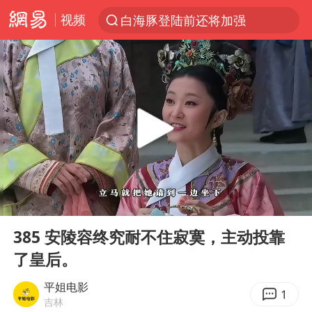
视频
白海豚登陆前还将加强
光影经济撬动暑期消费新蓝海
浙江省发出今年第2号指挥长令
河南刑案嫌犯被抓 逃窜时伤害多人
国乒女单三将晋级四强
选专业别因“热门”窄化“热爱”
情侣在平潭拍日出时坠崖致一死一伤
00:00
03:40
三警齐发！多地10级以上雷暴大风
Play
Ent
full
中国代表队首次参加国际核科学奥赛 获一金三银
385 安陵容终究耐不住寂寞，主动投靠
了皇后。
几元成本的AI广告导致千万市值蒸发
商场现钱学森巨幅海报 负责人回应
平姐电影
1
吉林