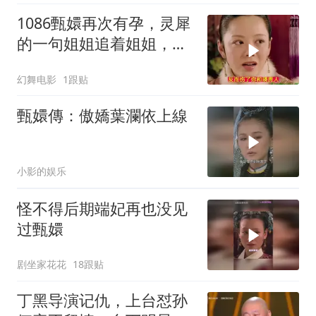
1086甄嬛再次有孕，灵犀
的一句姐姐追着姐姐，让
甄嬛明白安陵容说的皇后
幻舞电影
1跟贴
鲨了皇后
甄嬛傳：傲嬌葉瀾依上線
小影的娱乐
怪不得后期端妃再也没见
过甄嬛
剧坐家花花
18跟贴
丁黑导演记仇，上台怼孙