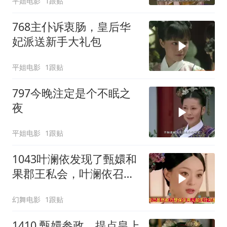
平姐电影
1跟贴
768主仆诉衷肠，皇后华
妃派送新手大礼包
平姐电影
1跟贴
797今晚注定是个不眠之
夜
平姐电影
1跟贴
1043叶澜依发现了甄嬛和
果郡王私会，叶澜依召集
猫咪攻击甄嬛
幻舞电影
1跟贴
1410 甄嬛参政，提点皇上