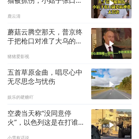
猫被抓伤，小姑子张口就
要精神费，太荒唐
鹿云清
蘑菇云腾空那天，普京终
于把枪口对准了大乌的军
火库
猪猪爱影视
五首草原金曲，唱尽心中
无尽思念与忧伤
娱乐的硬糖吖
空袭当天称“没同意停
火”，以色列这是在打谁的
脸
小雪有话说