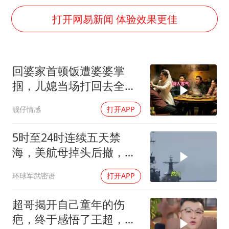
多所幼师院校开设养老专业
打开网易新闻 体验效果更佳
泰国校园枪击事件已致8死30余伤
老人被城管撞倒后离世亲属质疑记录仪
薛之谦杭州站演唱会取消
回婆家首顿饭遭婆婆掌
必胜客，被正式买断
掴，儿媳当场打回去全家
四川宜宾地震网友称睡觉被摇醒
惊呆
靓仔情感
打开APP
习近平心系体育强国建设
5时至24时连续五天禁
海，美航母掉头后撤，黄
岩岛大局已定
环球军武密语
打开APP
超哥揭开自己童年的伤
疤，终于感悟了王超，他