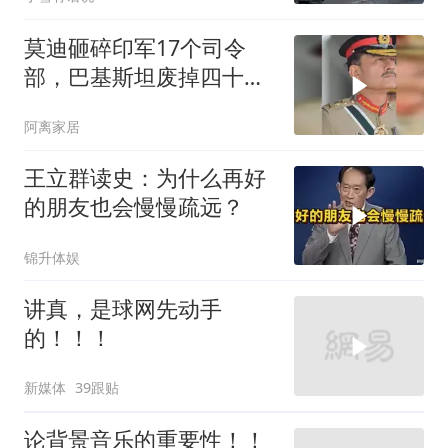
莫迪砸碎印军17个司令
部，巴基斯坦废掉四十年
旧制，南亚两个死敌同时
阿离家居
变天
王立群读史：为什么再好
的朋友也会慢慢疏远？
锦升体娱
讲真，是球网先动手
的！！！
新媒体
39跟贴
论背景音乐的重要性！！