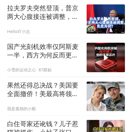
拉夫罗夫突然登顶，普京
两大心腹接连被调整，究
竟为何？
Hello吖小志
国产光刻机效率仅阿斯麦
一半，西方为何反而更
慌？
小雪的运动之心
87跟贴
果然还得总决战？美国要
全面撤侨！美最高将领：
决战伊朗随时能打
我是孤独的小船
白住哥家还讹钱？儿子惹