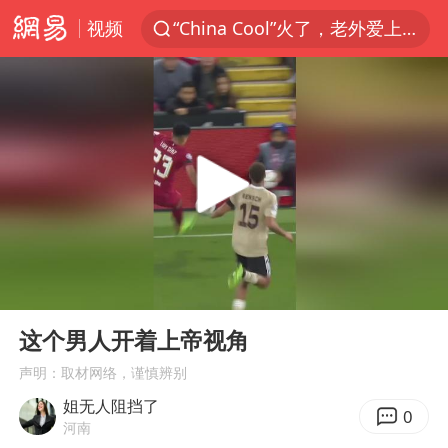
视频
“China Cool”火了，老外爱上中国避暑游
台风白海豚闭眼浙江上海处于危险半圆
香港宏福苑火灾或由烟头引起
云南一地村民过火把节意外灼伤16人
张本智和：零封向鹏不意外
泰国初中生饮弹自尽前开了26枪
用AI造出新病毒意味着什么
00:00
00:10
今年第二强台风将带来多大影响
Play
Ent
full
浙江最强风雨时段已锁定
这个男人开着上帝视角
上半年国内居民出游人次34.63亿
声明：取材网络，谨慎辨别
姐无人阻挡了
女子被狗舔脚确诊三级暴露 医生回应
0
河南