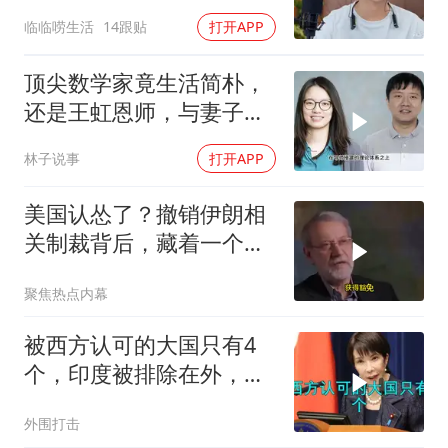
决定接妈妈回来养老
临临唠生活
14跟贴
打开APP
顶尖数学家竟生活简朴，
还是王虹恩师，与妻子合
照慈眉善目
林子说事
打开APP
美国认怂了？撤销伊朗相
关制裁背后，藏着一个说
不出口的尴尬
聚焦热点内幕
被西方认可的大国只有4
个，印度被排除在外，为
何只能算准大国？
外围打击