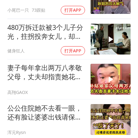
作，耿姐怒怼解气
小尾巴一只
73跟贴
打开APP
480万拆迁款被3个儿子分
光，拄拐投奔女儿，却被
她送进养老院
健身狂人
打开APP
妻子每年拿出两万八孝敬
父母，丈夫却指责她花钱
大手大脚
高翔GAOX
公公住院她不去看一眼，
还有脸让婆婆出钱请保
姆，反了天了！
浑元Rysn