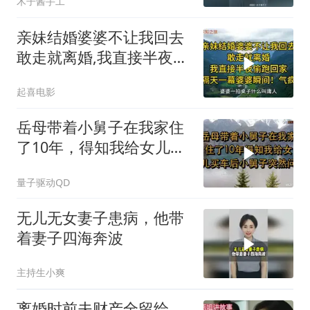
木子酱手工
亲妹结婚婆婆不让我回去
敢走就离婚,我直接半夜
回,隔天婆婆气疯
起喜电影
岳母带着小舅子在我家住
了10年，得知我给女儿买
车后，小舅子突
量子驱动QD
无儿无女妻子患病，他带
着妻子四海奔波
主持生小爽
离婚时前夫财产全留给