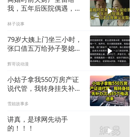
我，五年后医院偶遇，他
一句话让我鼻尖发酸
林子说事
79岁大姨上门坐三小时，
张口借五万给孙子娶媳
妇，我直言不敢借，亲戚
辉哥说动漫
当场翻脸！
小姑子拿我550万房产证
说代管，我转身挂失补办
次日85个电话追来！
雪姐故事多
讲真，是球网先动手
的！！！