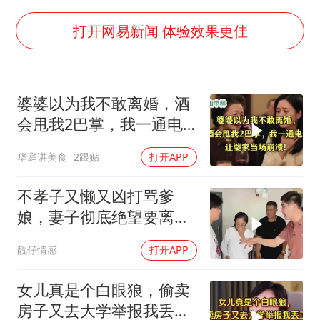
日韩股市高开跳水 SK海力士下挫转跌
台风白海豚最新路径研判来了
打开网易新闻 体验效果更佳
OpenAI为免费用户升级GPT-5.6 Luna
船舶避风项目停工 多地全力防台风
婆婆以为我不敢离婚，酒
我国编制完成新版全月地质图
会甩我2巴掌，我一通电
“深圳地面沉降致车辆损坏”不实
话让婆家当场懵了
华庭讲美食
2跟贴
打开APP
男子结婚8年发现3个女儿均非亲生
奋进开新局 实干挑大梁
不孝子又懒又凶打骂爹
娘，妻子彻底绝望要离
婚，刘老师霸气出击！
靓仔情感
打开APP
女儿真是个白眼狼，偷卖
房子又去大学举报我丢工