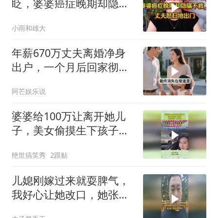
眨，婆婆癌症晚期却隐瞒
不救，丈夫怒提离婚
小雨和雄大
年薪670万丈夫离婚净身
出户，一个月后回家彻底
愣住
阿芒娱乐说
婆婆给100万让离开她儿
子，美女偷摸生下孩子，
才知婆家一无所有
绝世搞笑秀
2跟贴
儿媳刚嫁过来就耍脾气，
我好心让她改口，她张嘴
就要2万改口费