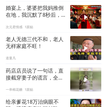
婚宴上，婆婆把我妈推倒
在地，我沉默了8秒后，
对老公说：你还有
次元君情感
1跟贴
老人无德三代不和，老人
无样家庭不旺！
道曼凡
药店店员说了一句话，直
接截穿妻子的谎言，全程
高能反转
一串棉花糖
1跟贴
给亲爹花18万治病眼不