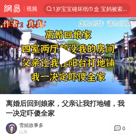
视频
1岁宝宝碰坏纸巾盒 宝妈被索赔924元
以“新”破局 首发经济点亮城市消费活力
Meta被判支付5.67亿美元
台风白海豚逼近 暴雨大暴雨来袭
47岁妈妈突然产女 26岁女儿：很震惊
阿根廷足协发文力挺因凡蒂诺
中国稀土盘中涨停
00:00
26:44
A股开盘：民爆、CPO等概念走强
Play
Ent
full
日本广岛民众举行游行反对政府行径
离婚后回到娘家，父亲让我打地铺，我
一决定吓傻全家
21楼高空抛物嫌疑人被拘留
男子杀人后逃进深山21年活得像野人
雪姐故事多
0
山东