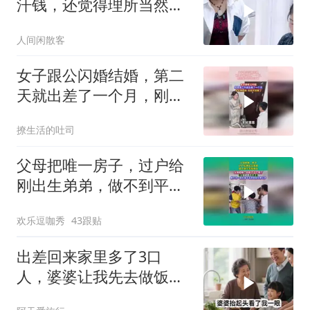
汗钱，还觉得理所当然必
须走人
人间闲散客
女子跟公闪婚结婚，第二
天就出差了一个月，刚回
来却找不到家了
撩生活的吐司
父母把唯一房子，过户给
刚出生弟弟，做不到平等
就别生！
欢乐逗咖秀
43跟贴
出差回来家里多了3口
人，婆婆让我先去做饭，
我笑着说一句，他们懵了