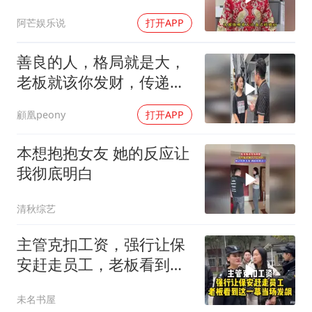
阿芒娱乐说
打开APP
善良的人，格局就是大，
老板就该你发财，传递正
能量
顧凰peony
打开APP
本想抱抱女友 她的反应让
我彻底明白
清秋综艺
主管克扣工资，强行让保
安赶走员工，老板看到这
一幕当场发飙！
未名书屋