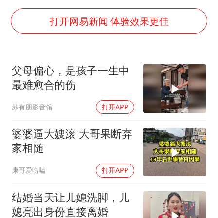
“深圳地面沉降致车辆损坏”不实
24小时不关空调 电费会更低吗
打开网易新闻 体验效果更佳
把党建设得更加坚强有力
宇树科技王兴兴身家有望超200亿元
父母偏心，是孩子一生中
村民谈“梅姨”：叫的其实是“媒姨”
最难愈合的伤
中国养老床位“三连降”
苏有朋影音馆
打开APP
贵州轮胎子公司获美国退税8136万
郑国霖回应去景区上班被保安拦下
婆婆逼大嫂滚 大哥果断弃
家相随
奋进开新局 实干挑大梁
康哥爱唠嗑
打开APP
结婚当天让儿媳洗脚，儿
媳亮出身份直接离婚