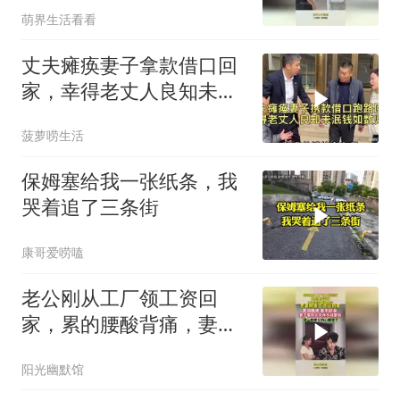
萌界生活看看
丈夫瘫痪妻子拿款借口回
家，幸得老丈人良知未泯
钱如数归还！
菠萝唠生活
保姆塞给我一张纸条，我
哭着追了三条街
康哥爱唠嗑
老公刚从工厂领工资回
家，累的腰酸背痛，妻子
举动瞬间心凉
阳光幽默馆