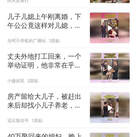
阿天爱旅行
儿子儿媳上午刚离婚，下
午公公竟这样对儿媳，爱
到最后全凭良心
乐呵不停歇的广播站
1跟贴
丈夫外地打工回来，一个
举动证明，他非常在乎这
个家！
小婕搞笑
2跟贴
房产留给大儿子，被赶出
来后却找小儿子养老，还
好小儿子早有准备
逗比集结号
1跟贴
40万娶回来的媳妇，晚上