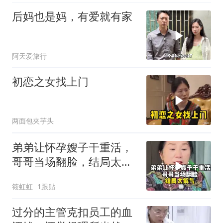
后妈也是妈，有爱就有家
阿天爱旅行
初恋之女找上门
两面包夹芋头
弟弟让怀孕嫂子干重活，
哥哥当场翻脸，结局太解
气！
筱虹虹
1跟贴
过分的主管克扣员工的血