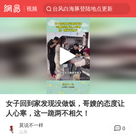
视频
台风白海豚登陆地点更新
看守所辅警收受10万获刑1年
以“新”破局 首发经济点亮城市消费活力
台风白海豚进入48小时警戒线
中方回应是否在太平洋海底开采稀土
台风白海豚影响中国已成定局
佛得角门将亮相智利俱乐部主场
00:00
00:13
U17国足1分钟轰2球
Play
Ent
full
宇树科技发行价格150.80元/股
女子回到家发现没做饭，哥嫂的态度让
人心寒，这一跪两不相欠！
五粮液渠道价一箱上涨近百元
法国下周开始禁止未经同意的电话营销
莫说不一样
0
山东