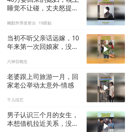
睡觉不让碰，丈夫怒提离
婚
幽默炸弹发射台
19跟贴
当初不听父亲话远嫁，10
年来第一次回娘家，没想
到爸爸竟然这样做
六神百晓生
老婆跟上司旅游一月，回
家老公举动太意外-情感
千儿综艺
男子认识三个月的女生，
本想借机拉近关系，没想
到女生这样反应！