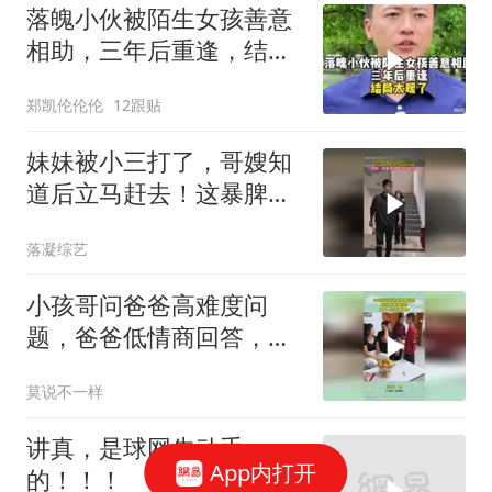
落魄小伙被陌生女孩善意
相助，三年后重逢，结局
太暖了
郑凯伦伦伦
12跟贴
妹妹被小三打了，哥嫂知
道后立马赶去！这暴脾
气，必须给妹妹撑腰
落凝综艺
小孩哥问爸爸高难度问
题，爸爸低情商回答，儿
子一招化解矛盾！
莫说不一样
讲真，是球网先动手
App内打开
的！！！