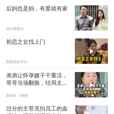
后妈也是妈，有爱就有家
阿天爱旅行
初恋之女找上门
两面包夹芋头
弟弟让怀孕嫂子干重活，
哥哥当场翻脸，结局太解
气！
筱虹虹
1跟贴
过分的主管克扣员工的血