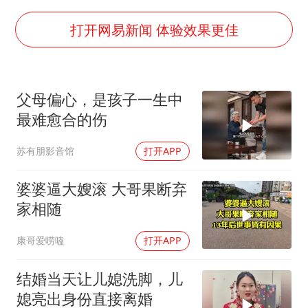
法国下周开始禁止未经同意的电话营销
泰国一女公务员妆容引争议 本人回应
打开网易新闻 体验效果更佳
27岁女子成组织卖淫集团主犯被通缉
80后女柜员逆袭成4200亿银行副行长
父母偏心，是孩子一生中
女子利用漏洞0元薅走3000多件家电
最难愈合的伤
24小时不关空调 电费会更低吗
苏有朋影音馆
打开APP
东方甄选被判赔偿江小白30万元
奋进开新局 实干挑大梁
婆婆逼大嫂滚 大哥果断弃
家相随
康哥爱唠嗑
打开APP
结婚当天让儿媳洗脚，儿
媳亮出身份直接离婚