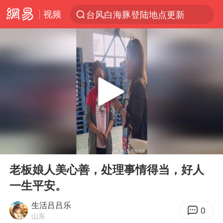
视频
台风白海豚登陆地点更新
以“新”破局 首发经济点亮城市消费活力
台风白海豚进入48小时警戒线
佛得角门将亮相智利俱乐部主场
中方回应是否在太平洋海底开采稀土
看守所辅警收受10万获刑1年
U17国足1分钟轰2球
00:00
03:42
五粮液渠道价一箱上涨近百元
Play
Ent
full
宇树科技发行价格150.80元/股
老板娘人美心善，处理事情得当，好人
一生平安。
宇树科技王兴兴身家有望超200亿元
吉林一“温度计大楼”读数爆表
生活吕吕乐
0
山东