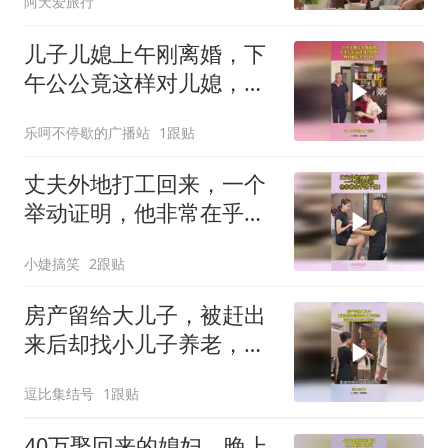
阿天爱旅行
儿子儿媳上午刚离婚，下
午公公竟这样对儿媳，爱
到最后全凭良心
乐呵不停歇的广播站
1跟贴
丈夫外地打工回来，一个
举动证明，他非常在乎这
个家！
小婕搞笑
2跟贴
房产留给大儿子，被赶出
来后却找小儿子养老，还
好小儿子早有准备
逗比集结号
1跟贴
40万娶回来的媳妇，晚上