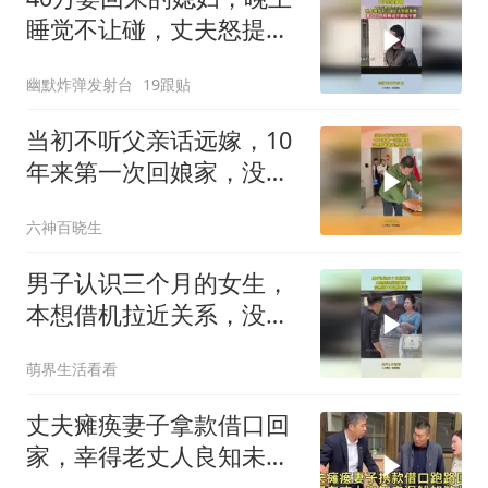
睡觉不让碰，丈夫怒提离
婚
幽默炸弹发射台
19跟贴
当初不听父亲话远嫁，10
年来第一次回娘家，没想
到爸爸竟然这样做
六神百晓生
男子认识三个月的女生，
本想借机拉近关系，没想
到女生这样反应！
萌界生活看看
丈夫瘫痪妻子拿款借口回
家，幸得老丈人良知未泯
钱如数归还！