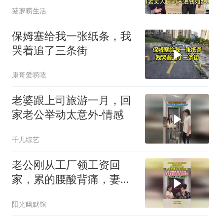
菠萝唠生活
保姆塞给我一张纸条，我
哭着追了三条街
康哥爱唠嗑
老婆跟上司旅游一月，回
家老公举动太意外-情感
千儿综艺
老公刚从工厂领工资回
家，累的腰酸背痛，妻子
举动瞬间心凉
阳光幽默馆