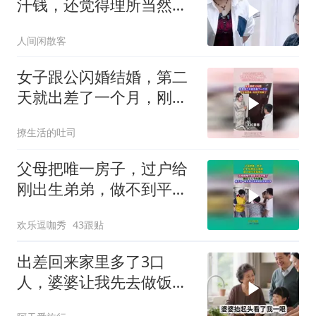
汗钱，还觉得理所当然必
须走人
人间闲散客
女子跟公闪婚结婚，第二
天就出差了一个月，刚回
来却找不到家了
撩生活的吐司
父母把唯一房子，过户给
刚出生弟弟，做不到平等
就别生！
欢乐逗咖秀
43跟贴
出差回来家里多了3口
人，婆婆让我先去做饭，
我笑着说一句，他们懵了