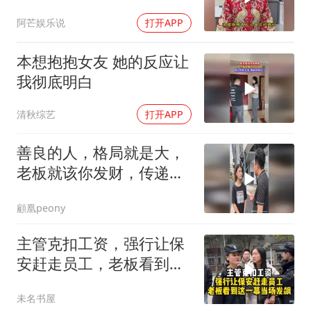
阿芒娱乐说
打开APP
本想抱抱女友 她的反应让
我彻底明白
清秋综艺
打开APP
善良的人，格局就是大，
老板就该你发财，传递正
能量
顧凰peony
主管克扣工资，强行让保
安赶走员工，老板看到这
一幕当场发飙！
未名书屋