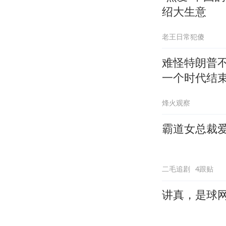
绍大生意
老王日常犯傻
难怪特朗普不
一个时代结
烽火观察
霸道女总裁爱
二毛追剧
4跟贴
讲真，是球