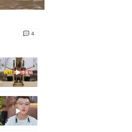
01:21
Enter
fullscreen
4