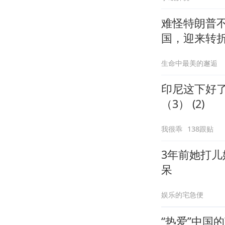
难怪特朗普
国，迎来转
生命中最美的邂逅
印尼这下好
（3） (2)
我很乖
138跟贴
3年前她打
呆
娱乐的宅急便
“热爱”中国