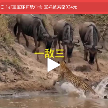
1岁宝宝碰坏纸巾盒 宝妈被索赔924元
以“新”破局 首发经济点亮城市消费活力
Meta被判支付5.67亿美元
U17国足三战全胜
47岁妈妈突然产女 26岁女儿：很震惊
台风白海豚逼近 暴雨大暴雨来袭
阿根廷足协发文力挺因凡蒂诺
21楼高空抛物嫌疑人被拘留
A股开盘：民爆、CPO等概念走强
日本广岛民众举行游行反对政府行径
日韩股市高开跳水 SK海力士下挫转跌