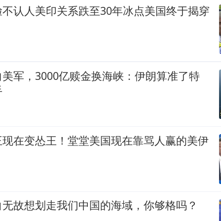
脸不认人美印关系跌至30年冰点美国终于揭穿
美军，3000亿赎金换海峡：伊朗算准了特
手
王现在变怂王！堂堂美国现在靠骂人赢的美伊
白无故想划走我们中国的海域，你够格吗？