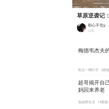
00:00
Play
草原逆袭记
初心不负y
山东
梅德韦杰夫
热点一网打尽
2跟
超哥揭开自
妈回来养老
临临唠生活
14跟贴