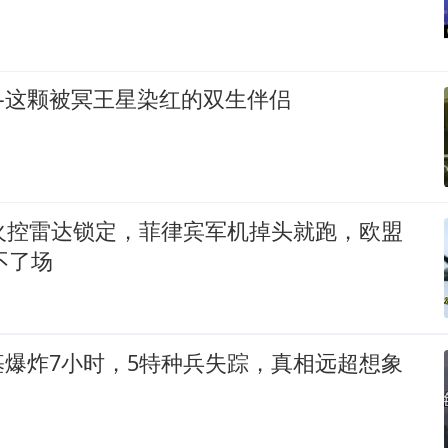
—这颗被冥王星染红的双生伴侣
外火控雷达锁定，菲律宾军机掉头就跑，欧盟
不了场
基爆炸7小时，5特种兵失踪，真相远超想象