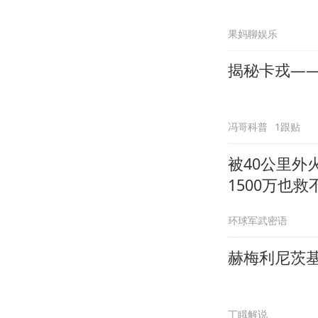
果妈聊娱乐
揭秘卡戎—
冯哥科普
1跟贴
被40公里
1500万也救
环球军武密语
赫梅利尼茨
丁睋解说