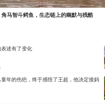
台风白海豚最新路径研判来了
OpenAI为免费用户升级GPT-5.6 Luna
：角马智斗鳄鱼，生态链上的幽默与残酷
我国编制完成新版全月地质图
现代版摸金校尉落网查获400多枚古币
毛宁转发梯田音乐会视频海外网友赞叹
男子结婚8年发现3个女儿均非亲生
的表述有了变化
深圳地面沉降致车辆损坏系谣言
奋进开新局 实干挑大梁
贴
己童年的伤疤，终于感悟了王超，他决定接妈