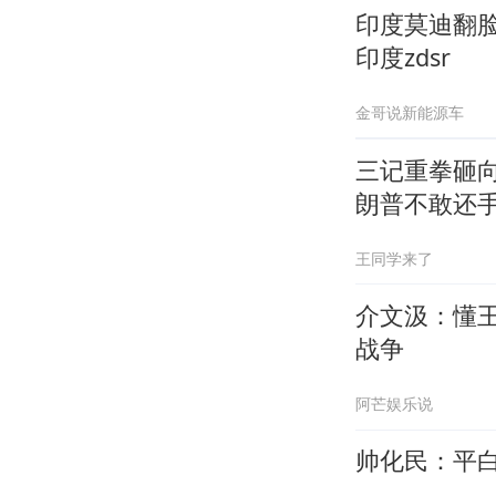
印度莫迪翻
印度zdsr
金哥说新能源车
三记重拳砸向
朗普不敢还
王同学来了
介文汲：懂
战争
阿芒娱乐说
帅化民：平