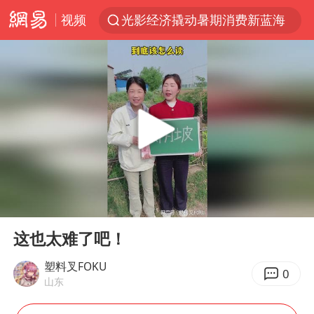
视频
光影经济撬动暑期消费新蓝海
陈思诚零点晒照为佟丽娅庆生
郑丽文：台湾从来没有“独立”过
36岁男演员成景区NPC后人气爆棚
新疆优化调整景区内自驾服务费
情侣平潭拍日出坠崖1死1伤
全民健身事业高质量发展
00:00
00:10
上四休三，但降薪1000元，你接受吗？
Play
Ent
full
台当局重金为“台独”织“皇帝新衣”
这也太难了吧！
检测列车撞人致11死2伤 涉事单位被罚
塑料叉FOKU
0
山东
商场现钱学森巨幅海报 负责人回应