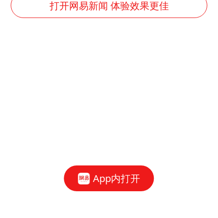
几元成本的AI广告导致千万市值蒸发
打开网易新闻 体验效果更佳
老挝国会主席赛宋蓬逝世
购飞机票7分钟后退票被扣2022元
白海豚将正面袭击贯穿浙江
酒店回应车内过夜被收150元
黄金牛市回来了吗
乐享全民健身 共筑健康中国
App内打开