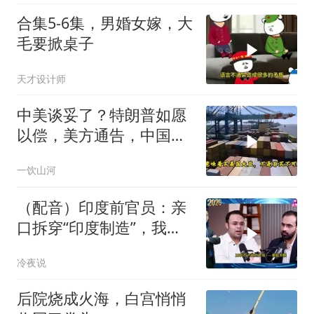
合集5-6集，男婚女嫁，大
毛要掀桌子
天才设计师
中美谈妥了？特朗普如愿
以偿，美方通告，中国增
购48.8万吨大豆
一饮山河
（配音）印度前官员：亲
口拆穿“印度制造”，我们
只有组装能力，算不上真
冷夜说
正的工业制造
后院烧成火海，白宫悄悄