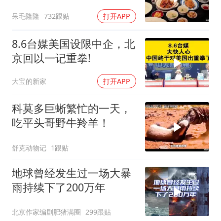
呆毛隆隆
732跟贴
打开APP
8.6台媒美国设限中企，北
京回以一记重拳!
大宝的新家
打开APP
科莫多巨蜥繁忙的一天，
吃平头哥野牛羚羊！
舒克动物记
1跟贴
地球曾经发生过一场大暴
雨持续下了200万年
北京作家编剧肥猪满圈
299跟贴