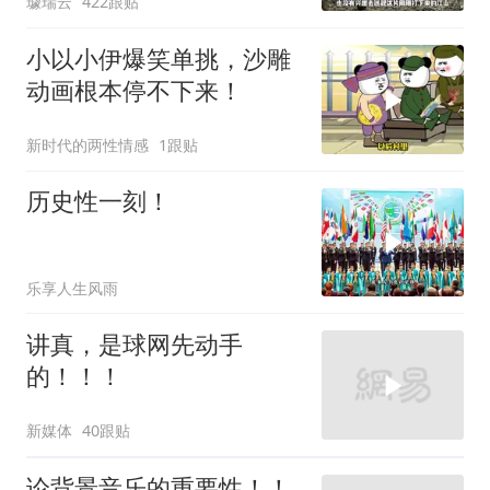
璩瑞云
422跟贴
小以小伊爆笑单挑，沙雕
动画根本停不下来！
新时代的两性情感
1跟贴
历史性一刻！
乐享人生风雨
讲真，是球网先动手
的！！！
新媒体
40跟贴
论背景音乐的重要性！！