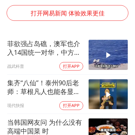
白海豚将正面袭击贯穿浙江
36岁男演员成景区NPC后人气爆棚
打开网易新闻 体验效果更佳
郑丽文：台湾从来没有“独立”过
几元成本的AI广告导致千万市值蒸发
菲欲强占岛礁，澳军也介
浙江台州《告全体市民书》
入14国统一对华，中方称
酒店回应车内过夜被收150元
呼遭篡改
战武科普
打开APP
上半年国内手机销量TOP30出炉
梁家辉百花奖演讲落泪
集齐“八仙”！泰州90后老
师：草根凡人也能各显神
人民的健康、体质、幸福一脉相承
通，每个人都有自己的高
现代快报
打开APP
光时刻
当韩国网友问 为什么没有
高端中国菜 时