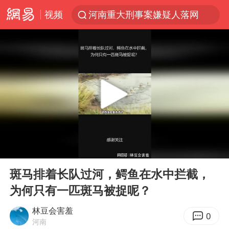
视频
河南重大刑事案嫌疑人落网
浙江上海等地有大雨或暴雨
光影经济撬动暑期消费新蓝海
《欢迎来龙餐馆》口碑
情侣福建平潭拍日出时坠崖
西湖突现狂风暴雨 游客瞬间被浇透
“不怕六爷挂得多 就怕六爷挂一颗”
00:00
05:26
视频丨中国东方电气集团原党组副书记、董事宋致远被查
Play
Ent
full
杭州全市有序停课
斑马排着长队过河，鳄鱼在水中拦截，
为何只有一匹斑马被捉呢？
直击东北超：哈尔滨vs通辽
香港宏福苑火灾或由烟头引起
林豆会害羞
0
河南