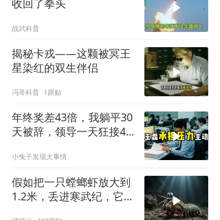
收回了拳头
战武科普
揭秘卡戎——这颗被冥王
星染红的双生伴侣
冯哥科普
1跟贴
年终奖差43倍，我躺平30
天被辞，领导一天狂接47
个退单电话
小兔子发现大事情
假如把一只螳螂虾放大到
1.2米，丢进寒武纪，它能
战胜当代霸主吗