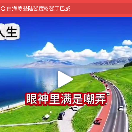
白海豚登陆强度略强于巴威
上半年我国经营主体结构持续优化
《披荆斩棘2026》阵容官宣
浙江省委书记：该停下的坚决停下来
杭州机场已取消航班388架次
中国籍豪华游艇富商之子在泰国被杀
白海豚北上或致京津冀暴雨
广西公开征集涉黑涉恶犯罪线索
10余省份将出现强风雨 局地特大暴雨
新疆一婚礼线上邀请引热议
世界第1特鲁姆普斯诺克中国赛一轮游