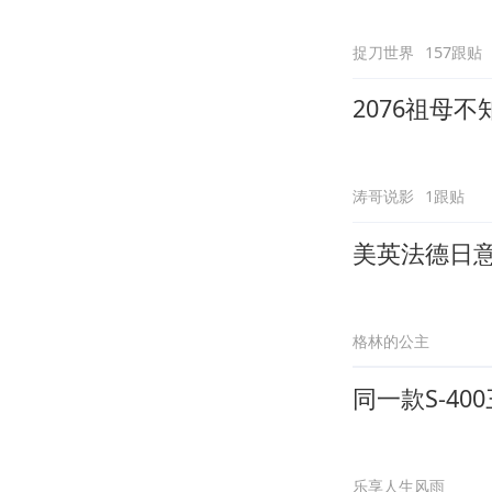
捉刀世界
157跟贴
2076祖母
涛哥说影
1跟贴
美英法德日
格林的公主
同一款S-4
乐享人生风雨