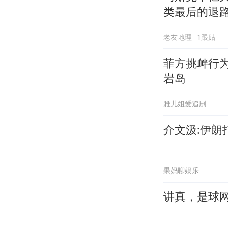
类最后的退
老友地理
1跟贴
菲方挑衅行
岩岛
雅儿姐爱追剧
介文汲:伊
果妈聊娱乐
讲真，是球