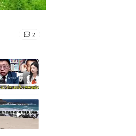
18:18
Enter
fullscreen
2