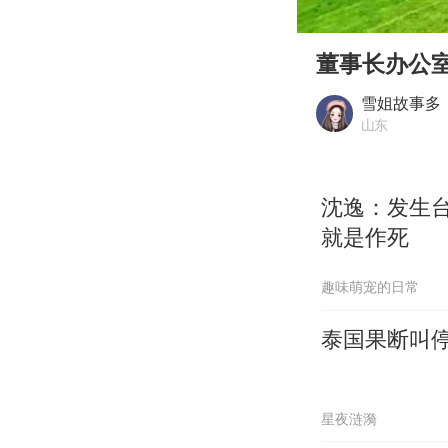
00:00
Play
董事长办公
雪姐故事多
山东
沈逸：发生
就是作死
趣味萌宠的日常
泰国果断叫停
星夜涟漪