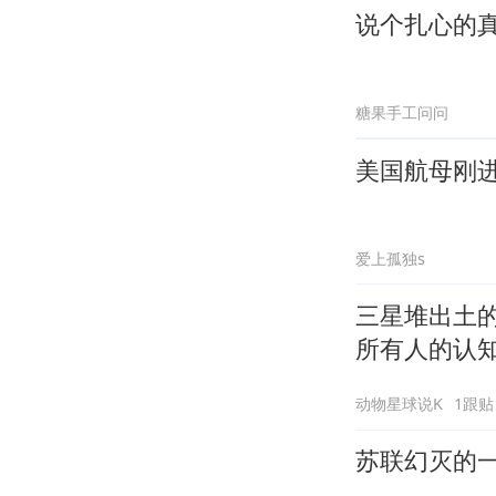
说个扎心的
糖果手工问问
美国航母刚进
爱上孤独s
三星堆出土
所有人的认
动物星球说K
1跟贴
苏联幻灭的