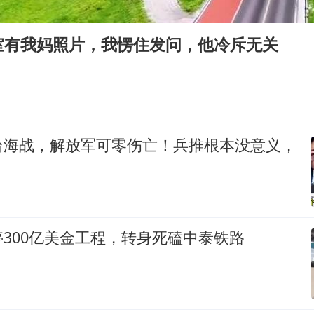
中国第1高楼阻尼器摆动明显
国足U17与阿森纳决赛取消 并列冠军
室有我妈照片，我愣住发问，他冷斥无关
上门女婿出轨女邻居多年被判重婚罪
笔试第一被劝弃考涉事副校长被撤职
构建更高水平的全民健身公共服务体系
王艺迪2-4不敌张本美和止步4强
台海战，解放军可零伤亡！兵推根本没意义，
乌称俄袭击敖德萨致部分区域停电
奋力开创中国式现代化建设新局面
300亿美金工程，转身死磕中泰铁路