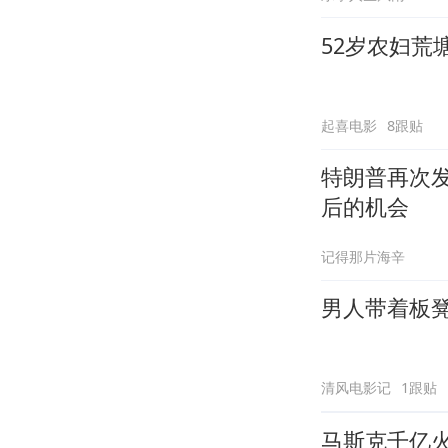
52岁农妇荒
起喜电影
8跟贴
特朗普再次发
后的机会
记得那片海辛
男人带着板
清风电影记
1跟贴
马斯克千亿火