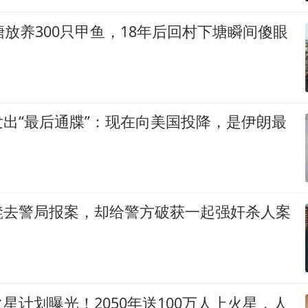
塘放养300只甲鱼，18年后回村下塘瞬间傻眼
出“最后通牒”：现在向美国投降，是伊朗最
凳去警局报案，却给警方破获一起强奸杀人案
星计划曝光！2050年送100万人上火星，人