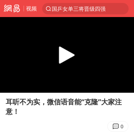
视频
国乒女单三将晋级四强
光影经济撬动暑期消费新蓝海
马克·艾伦退出斯诺克中国公开赛
新疆优化调整景区内自驾服务费
《欢迎来龙餐馆》口碑
上四休三，但降薪1000元，你接受吗？
情侣平潭拍日出坠崖1死1伤
00:00
03:48
央视新主播李秋莹孙亚鹏亮相
Play
Ent
full
几元成本的AI广告导致千万市值蒸发
耳听不为实，微信语音能“克隆”大家注
意！
老挝国会主席赛宋蓬逝世
茅台部分直营店飞天茅台提价
0