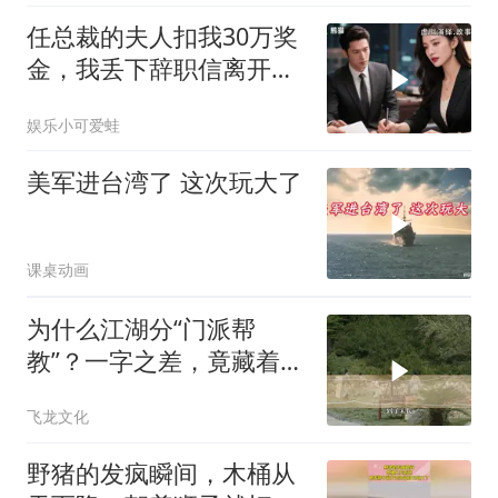
任总裁的夫人扣我30万奖
金，我丢下辞职信离开，
当晚她慌忙问：甲方只和
娱乐小可爱蛙
你签约
美军进台湾了 这次玩大了
课桌动画
为什么江湖分“门派帮
教”？一字之差，竟藏着不
同的生存密码！
飞龙文化
野猪的发疯瞬间，木桶从