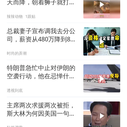
天而降，朝着狮子就打去
知道自己玩大了
辣辣动物
1跟贴
总裁妻子宣布调我去分公
司，薪资从480万降到8
万，我递交辞呈
时尚的弄潮
特朗普急忙中止对伊朗的
空袭行动，他在忌惮什
么，谁出手拦阻
透视到底
主席两次求援两次被拒，
斯大林为何因美国一句话
态度大转弯？