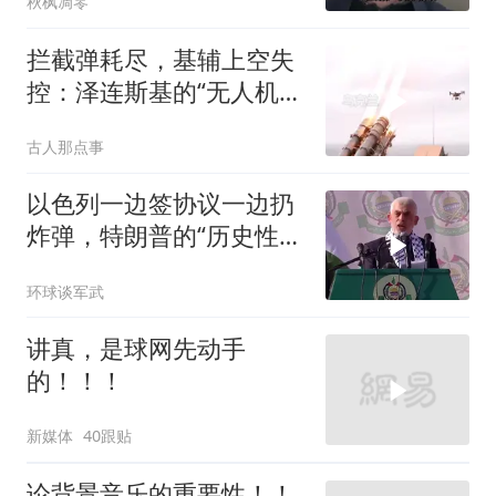
秋枫凋零
拦截弹耗尽，基辅上空失
控：泽连斯基的“无人机神
话”为何突然没人提了
古人那点事
以色列一边签协议一边扔
炸弹，特朗普的“历史性协
议”到底算不算数
环球谈军武
讲真，是球网先动手
的！！！
新媒体
40跟贴
论背景音乐的重要性！！