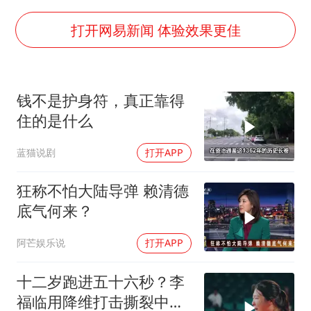
白海豚将正面袭击贯穿浙江
酒店回应车内过夜被收150元
打开网易新闻 体验效果更佳
黄金牛市回来了吗
杭州全市有序停课
钱不是护身符，真正靠得
商场现钱学森巨幅海报 负责人回应
住的是什么
36岁男演员成景区NPC后人气爆棚
蓝猫说剧
打开APP
全民健身事业高质量发展
乐享全民健身 共筑健康中国
狂称不怕大陆导弹 赖清德
底气何来？
阿芒娱乐说
打开APP
十二岁跑进五十六秒？李
福临用降维打击撕裂中国