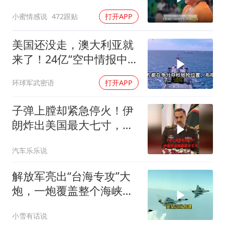
田径！
小蜜情感说
472跟贴
打开APP
美国还没走，澳大利亚就
来了！24亿“空中情报中
心”刚到手就杀入南海
环球军武密语
打开APP
子弹上膛却紧急停火！伊
朗炸出美国最大七寸，特
朗普赶紧叫停战争
汽车乐乐说
解放军亮出“台海专攻”大
炮，一炮覆盖整个海峡，
有人该睡不着了
小雪有话说