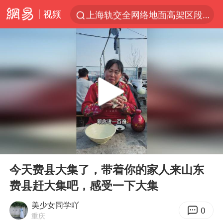
视频
上海轨交全网络地面高架区段限速运行
白海豚逼近浙闽沿海
拜登前列腺癌恶化
上海暴雨红色预警
斯诺克中国公开赛刘宏宇击败霍金斯
2026年7月份居民消费价格同比上涨0.5%
伯克希尔净买入约200亿美元股票
00:00
02:13
“伊斯兰版北约”出现
Play
Ent
full
武契奇会见泽连斯基有何意图
今天费县大集了，带着你的家人来山东
费县赶大集吧，感受一下大集
上海大部迎大暴雨
台铃电动车仅骑一年就断电趴窝
美少女同学吖
0
重庆