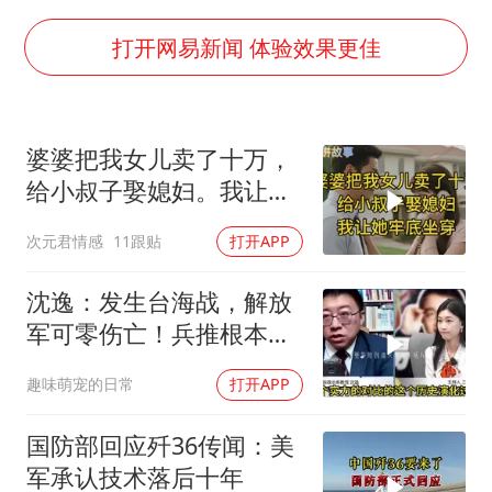
白海豚5次眼壁置换
浙江海域将现5到8米巨浪到狂浪
打开网易新闻 体验效果更佳
曝美下令调查弹药库存信息遭泄露事件
日本连续发生两次地震
婆婆把我女儿卖了十万，
方桃子代言广告视频已下架
给小叔子娶媳妇。我让她
构建更高水平的全民健身公共服务体系
牢底坐穿！
次元君情感
11跟贴
打开APP
沈逸：发生台海战，解放
军可零伤亡！兵推根本没
意义，就是作死
趣味萌宠的日常
打开APP
国防部回应歼36传闻：美
军承认技术落后十年