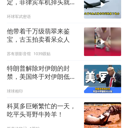
定，菲律宾军机掉头就
跑，欧盟1500万也救不了
环球军武密语
场
他带着千万级翡翠来鉴
宝，古玉拍卖看呆众人
苏有朋影音馆
1039跟贴
特朗普解除对伊朗的封
禁，美国终于对伊朗低头
认输了吗？
球球相印
科莫多巨蜥繁忙的一天，
吃平头哥野牛羚羊！