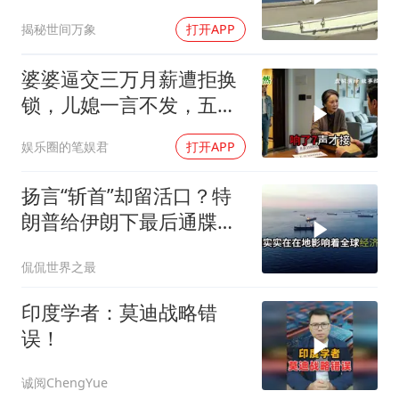
揭秘世间万象
打开APP
婆婆逼交三万月薪遭拒换
锁，儿媳一言不发，五天
后丈夫收传票
娱乐圈的笔娱君
打开APP
扬言“斩首”却留活口？特
朗普给伊朗下最后通牒，
这盘棋下得真精
侃侃世界之最
印度学者：莫迪战略错
误！
诚阅ChengYue