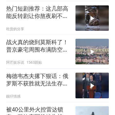
热门短剧推荐：这几部高
能反转剧让你熬夜刷不
停！
吃货的分享
战火真的烧到莫斯科了！
普京豪宅周围布满防空
塔，大战一触即发2
阿芒娱乐说
1563跟贴
梅德韦杰夫撂下狠话：俄
罗斯不获胜就无法生存，
西方正用乌克兰当锤子砸
靓仔情感
碎俄国
被40公里外火控雷达锁