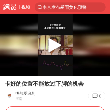
视频
南京发布暴雨黄色预警
跨界融合拉长夏日经济消费链条
上海有出现龙卷潜势
上海：5号线16号线浦江线全线停运
白海豚预计将在浙江苍南到三门一带登陆
今日15时起福州地铁高架区段停运
白海豚将给京津冀带来大暴雨
00:00
00:39
王艺迪2-4不敌张本美和止步4强
Play
Ent
full
国足U17与阿森纳决赛取消 并列冠军
卡好的位置不能放过下脚的机会
上门女婿出轨女邻居多年被判重婚罪
惘然爱追剧
0
河南
《披荆斩棘》阵容官宣