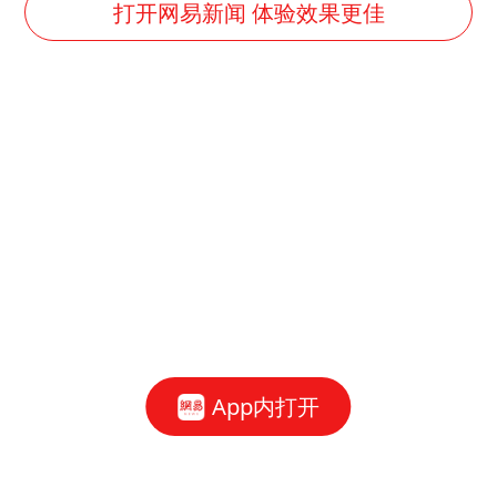
王艺迪无缘横滨赛决赛
打开网易新闻 体验效果更佳
泰国：高度重视中国游客旅游体验
白海豚或提早3小时登陆
2025年小学教师减少13.19万
《龙餐馆》 冲奖
蒯曼挺进WTT横滨冠军赛女单四强
武契奇会见泽连斯基有何意图
构建更高水平的全民健身公共服务体系
App内打开