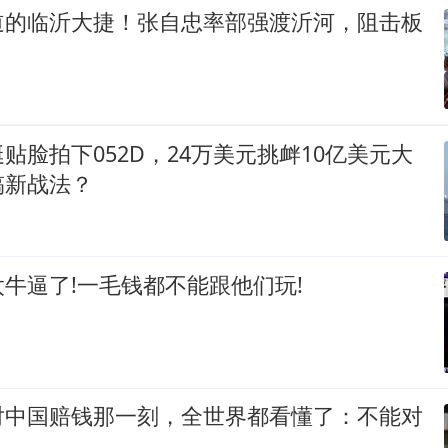
道的临沂大捷！张自忠率部强渡沂河，阻击板
贴脸拍下052D，24万美元挑衅10亿美元大
搞新战法？
牛逼了!一毛钱都不能跟他们玩!
对中国赔钱那一刻，全世界都看懂了：不能对