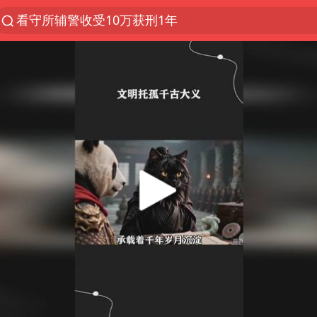
看守所辅警收受10万获刑1年
以“新”破局 首发经济点亮城市消费活力
台风白海豚进入48小时警戒线
中方回应是否在太平洋海底开采稀土
台风白海豚影响中国已成定局
佛得角门将亮相智利俱乐部主场
U17国足1分钟轰2球
五粮液渠道价一箱上涨近百元
宇树科技发行价格150.80元/股
法国将禁止“未经同意的电话营销”
宇树科技王兴兴身家有望超200亿元