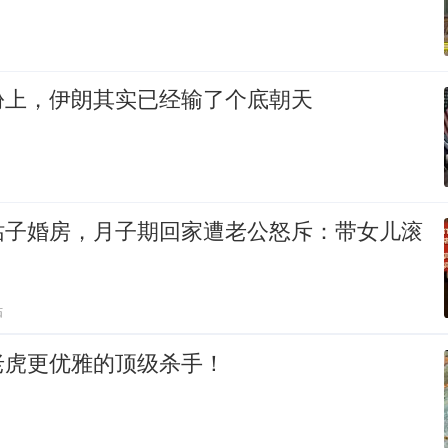
份上，伊朗其实已经输了个底朝天
姑子婚房，月子期回家遭老公怒斥：带女儿滚
贴
老虎更优雅的顶级杀手！