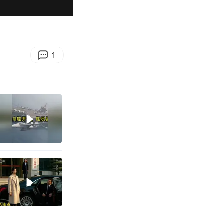
00:50
Enter
fullscreen
1