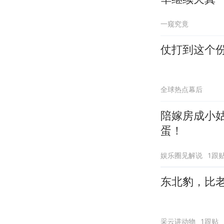
一窥究竟
仗打到这个
全球热点幕后
陪嫁房成小
蛋！
娱乐圈见解说
1跟
东北豹，比
采云讲动物
1跟贴