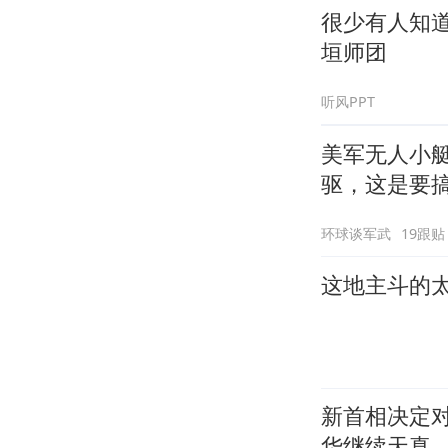
很少有人知
垣师团
听风PPT
美军无人小艇
驱，这是要
环球谈军武
19跟贴
这地主斗的太
新首相决定
华继续天真