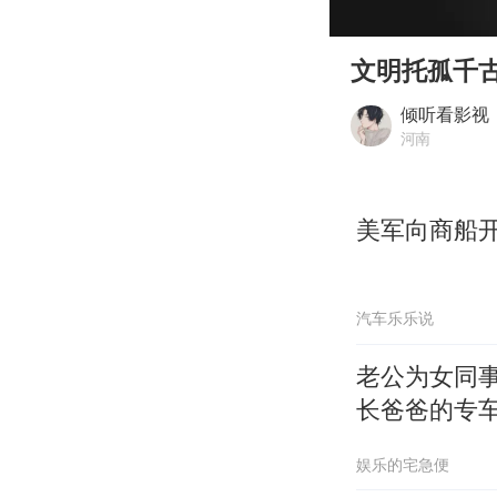
00:00
Play
文明托孤千
倾听看影视
河南
美军向商船
汽车乐乐说
老公为女同
长爸爸的专
娱乐的宅急便