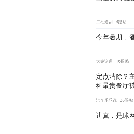
二毛追剧
4跟贴
今年暑期，
大秦论道
16跟贴
定点清除？
科最贵餐厅
汽车乐乐说
26跟贴
讲真，是球