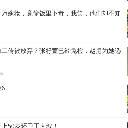
千万嫁妆，竟偷饭里下毒，我笑，他们却不知
力二传被放弃？张籽萱已经免检，赵勇为她选
贴
6
上50岁环卫工大叔！