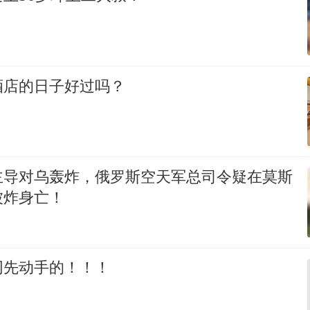
酒店的日子好过吗？
主导对乌轰炸，俄罗斯空天军总司令疑在莫斯
被炸身亡！
网先动手的！！！