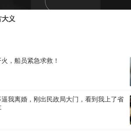
泰国一女公务员妆容引争议 本人回应
80后女柜员逆袭成4200亿银行副行长
古大义
27岁女子成组织卖淫集团主犯被通缉
吉林一“温度计大楼”读数爆表
女子利用漏洞0元薅走3000多件家电
24小时不关空调 电费会更低吗
开火，船员紧急求救！
东方甄选被判赔偿江小白30万元
奋进开新局 实干挑大梁
事逼我离婚，刚出民政局大门，看到我上了省
车