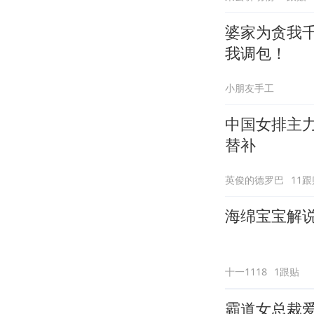
婆家为贪我
我调包！
小朋友手工
中国女排主
替补
英俊的德罗巴
11跟
海绵宝宝解说
十一1118
1跟贴
霸道女总裁爱