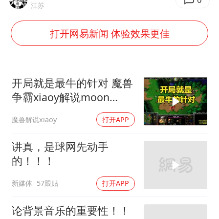
世界第1特鲁姆普斯诺克中国赛一轮游
江苏
上门女婿出轨女邻居多年被判重婚罪
打开网易新闻 体验效果更佳
构建更高水平的全民健身公共服务体系
云南一男子胃中取出180颗铁钉
景区回应“麦积山石窟看完需2000元”
开局就是最牛的针对 魔兽
曹颖儿子首次演长剧
争霸xiaoy解说moon
chaemiko
以军士兵把枪口对准中国记者
魔兽解说xiaoy
打开APP
奋力开创中国式现代化建设新局面
讲真，是球网先动手
的！！！
新媒体
57跟贴
打开APP
论背景音乐的重要性！！