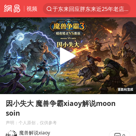
视频
于东来回应胖东来近25年老店年底关闭
上半年我国经营主体结构持续优化
俄称边境州遭乌大规模袭击已致13伤
《披荆斩棘2026》阵容官宣
杭州机场已取消航班388架次
中国籍豪华游艇富商之子在泰国被杀
白海豚北上或致京津冀暴雨
00:00
13:18
美将每月供乌爱国者拦截导弹
Play
Ent
full
国足U17与阿森纳决赛取消 并列冠军
因小失大 魔兽争霸xiaoy解说moon
soin
新疆一婚礼线上邀请引热议
声明：个人原创，仅供参考
《龙餐馆》 冲奖
魔兽解说xiaoy
0