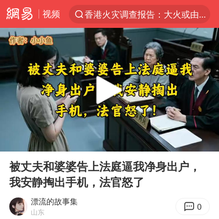
视频
香港火灾调查报告：大火或由烟头引起
“China Cool”火了，老外爱上中国避暑游
台风白海豚闭眼浙江上海处于危险半圆
浙江台州《告全体市民书》
张本智和：零封向鹏不意外
云南一地村民过火把节意外灼伤16人
泰国初中生饮弹自尽前开了26枪
00:00
11:49
22岁女生独闯南太行失联12天
Play
Ent
full
用AI造出新病毒意味着什么
被丈夫和婆婆告上法庭逼我净身出户，
我安静掏出手机，法官怒了
今年第二强台风将带来多大影响
上半年国内居民出游人次34.63亿
漂流的故事集
0
山东