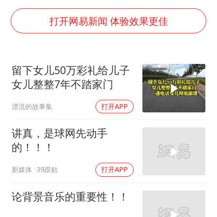
浙江最强风雨时段已锁定
微信新功能：你可以“撤回”你的撤回
打开网易新闻 体验效果更佳
光伏八巨头签署“不低于成本价”倡议
刘伟任延安市委常委、市纪委书记
留下女儿50万彩礼给儿子
多所幼师院校开设养老专业
女儿整整7年不踏家门
泰国校园枪击事件已致8死30余伤
漂流的故事集
打开APP
女子被狗舔脚确诊三级暴露 医生回应
习近平心系体育强国建设
讲真，是球网先动手
的！！！
新媒体
39跟贴
打开APP
论背景音乐的重要性！！