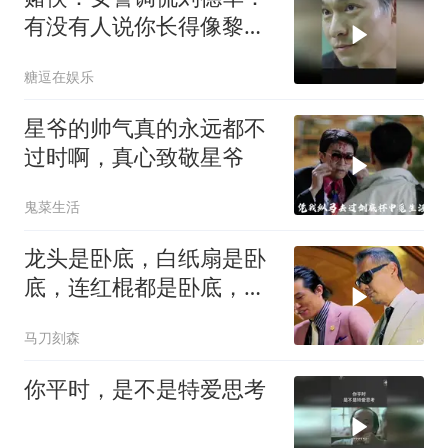
有没有人说你长得像黎
明，这段笑喷了
糖逗在娱乐
星爷的帅气真的永远都不
过时啊，真心致敬星爷
鬼菜生活
龙头是卧底，白纸扇是卧
底，连红棍都是卧底，只
有二当家是
马刀刻森
你平时，是不是特爱思考