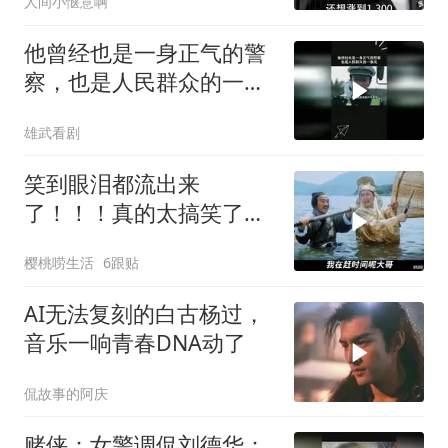
人间小惬意啊
他曾经也是一身正气的警
察，也是人民群众的一束
光
雄武看剧
笑到眼泪都流出来
了！！！真的太搞笑了！
星爷不愧是第一喜剧之王
樱桃唠生活
6跟贴
AI无法复刻的白古杨过，
音乐一响青春DNA动了
侃故事的阿庆
赌侠：女警调侃刘德华：