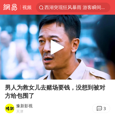
视频
西湖突现狂风暴雨 游客瞬间被浇透
马克·艾伦退出斯诺克中国公开赛
金饰克价一夜涨回1300元
新疆景区自驾服务费改为按车收费
视频丨中国东方电气集团原党组副书记、董事宋致远被查
多家A股公司收到美国关税退款
永和豆浆创始人林炳生去世
00:00
06:39
白海豚将正面袭击贯穿浙江
Play
Ent
full
浙江台州《告全体市民书》
男人为救女儿去赌场要钱，没想到被对
方给包围了
酒店回应车内过夜被收150元
牛津大学一纸声明甩不了锅
豫新影视
3
天津