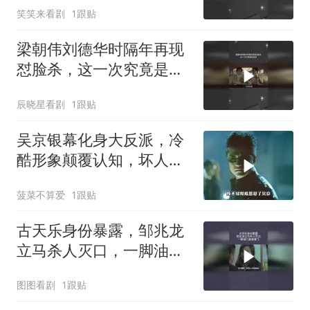
笑笑来看剧
1跟贴
梁朝伟刘德华时隔年再现
怼脸杀，这一次究竟是敌
是友
辰晓星看剧
1跟贴
吴京银幕化身大反派，冷
酷形象颠覆认知，坏人模
样竟超酷
菠菜不算爱
1跟贴
古天乐身份暴露，邹兆龙
立马杀人灭口，一脚油门
直接撞飞
图图看剧
1跟贴