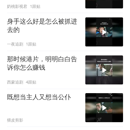
奶桃影视君
1跟贴
身手这么好是怎么被抓进
去的
一夜追剧
1跟贴
那时候港片，明明白白告
诉你怎么赚钱
西蒙追剧
4跟贴
既想当主人又想当公仆
猥皮剪影