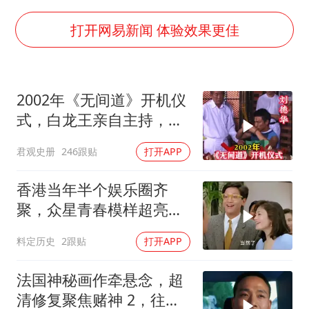
香港宏福苑火灾或由烟头引起
儿子陪躺平老爹体验外卖员火了
打开网易新闻 体验效果更佳
几元成本 千万市值蒸发
“不怕六爷挂得多 就怕六爷挂一颗”
2002年《无间道》开机仪
多个明星演唱会取消
式，白龙王亲自主持，预
人民的健康、体质、幸福一脉相承
言句句成真！
君观史册
246跟贴
打开APP
香港当年半个娱乐圈齐
聚，众星青春模样超亮
眼，星爷现身瞬间惊艳
料定历史
2跟贴
打开APP
法国神秘画作牵悬念，超
清修复聚焦赌神 2，往昔