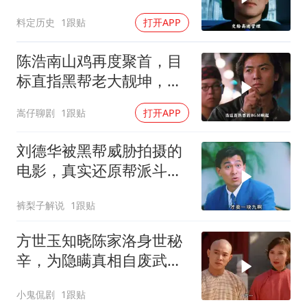
经典深度解读
料定历史
1跟贴
打开APP
陈浩南山鸡再度聚首，目
标直指黑帮老大靓坤，一
场恶战即将打响
嵩仔聊剧
1跟贴
打开APP
刘德华被黑帮威胁拍摄的
电影，真实还原帮派斗
争！
裤梨子解说
1跟贴
方世玉知晓陈家洛身世秘
辛，为隐瞒真相自废武
功，背后隐情引深思
小鬼侃剧
1跟贴