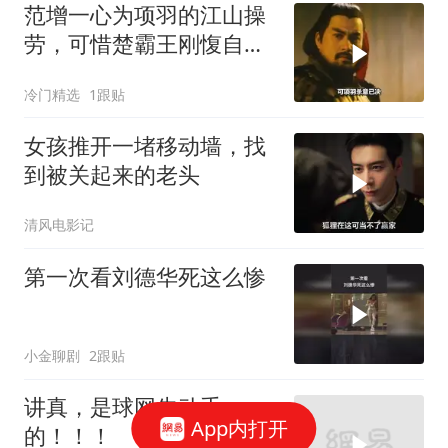
范增一心为项羽的江山操
劳，可惜楚霸王刚愎自
用，将范增赶走了
冷门精选
1跟贴
女孩推开一堵移动墙，找
到被关起来的老头
清风电影记
第一次看刘德华死这么惨
小金聊剧
2跟贴
讲真，是球网先动手
App内打开
的！！！