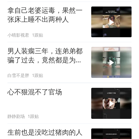
拿自己老婆运毒，果然一
张床上睡不出两种人
小晴影视君
1跟贴
男人装瘸三年，连弟弟都
骗了过去，竟然都是为了
这一刻！
白雪不是胖
1跟贴
心不狠混不了官场
静静剧场
1跟贴
生前也是没吃过猪肉的人