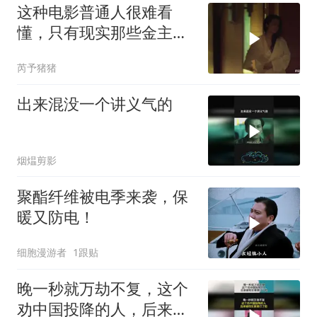
这种电影普通人很难看
懂，只有现实那些金主看
了谁都懂
芮予猪猪
出来混没一个讲义气的
烟煴剪影
聚酯纤维被电季来袭，保
暖又防电！
细胞漫游者
1跟贴
晚一秒就万劫不复，这个
劝中国投降的人，后来被