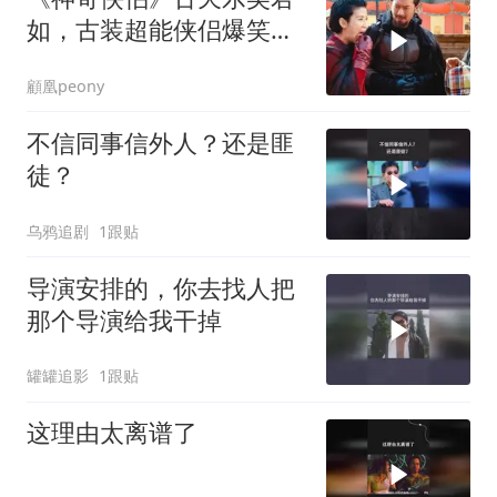
如，古装超能侠侣爆笑互
怼名场面
顧凰peony
不信同事信外人？还是匪
徒？
乌鸦追剧
1跟贴
导演安排的，你去找人把
那个导演给我干掉
罐罐追影
1跟贴
这理由太离谱了