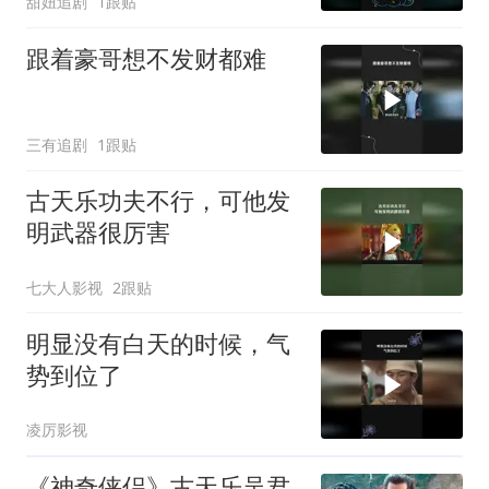
甜妞追剧
1跟贴
跟着豪哥想不发财都难
三有追剧
1跟贴
古天乐功夫不行，可他发
明武器很厉害
七大人影视
2跟贴
明显没有白天的时候，气
势到位了
凌厉影视
《神奇侠侣》古天乐吴君