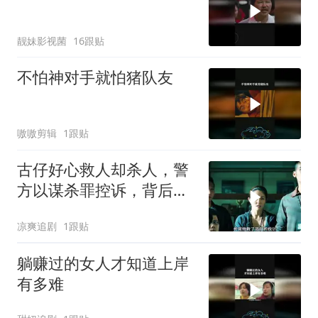
靓妹影视菌
16跟贴
不怕神对手就怕猪队友
嗷嗷剪辑
1跟贴
古仔好心救人却杀人，警
方以谋杀罪控诉，背后真
相引深思
凉爽追剧
1跟贴
躺赚过的女人才知道上岸
有多难