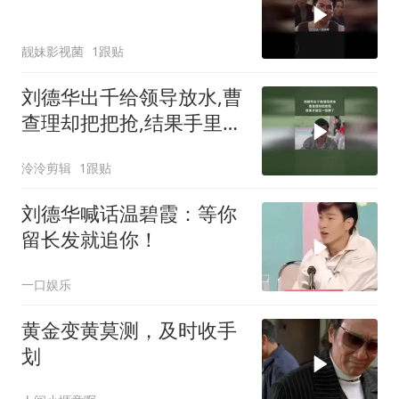
靓妹影视菌
1跟贴
刘德华出千给领导放水,曹
查理却把把抢,结果手里没
一张牌了
泠泠剪辑
1跟贴
刘德华喊话温碧霞：等你
留长发就追你！
一口娱乐
黄金变黄莫测，及时收手
划