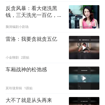
反贪风暴：看大佬洗黑
钱，三天洗光一百亿，一
系列操作相当专业
脑洞编剧小剧场
雷洛：我要贪就贪五亿
小金聊剧
2跟贴
车厢战神的松弛感
莫玲珑剪辑
1跟贴
大不了就是从头再来