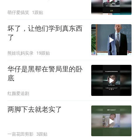
现实狠狠打了脸！
萌仔爱搞笑
1跟贴
坏了，让他们学到真东西
了
熊娃坑妈实录
19跟贴
华仔是黑帮在警局里的卧
底
红颜爱追剧
两脚下去就老实了
一亩花田剪影
3跟贴