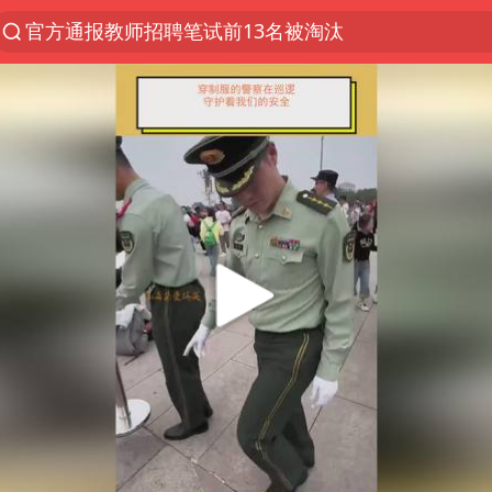
官方通报教师招聘笔试前13名被淘汰
河南撤回“领导带薪错峰休假”通知
泰国枪击案凶手先杀祖父母后行凶
A股三大股指收涨
台风“白海豚”体型变大！环流面积接近13个浙江那么
宇树科技中一签需缴款7.54万元
泰国校园枪击案死亡人数升至7人
四川宜宾市高县发生4.9级地震
“立秋的第一杯奶茶”又爆单了
国防部：中国军队坚决反制任何闹海挑衅图谋
台湾海峡南口北上船舶实施交通管制