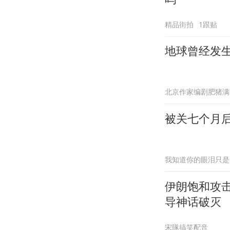
精品街拍
1跟贴
地球曾经发生
北京作家编剧肥猪满
被关七个月
我知道你的眼泪只是
伊朗饱和攻
导神话破灭
宋隊搞笑配音