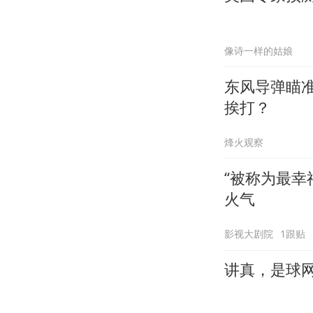
像诗一样的姑娘
东风导弹瞄
挨打？
烽火观察
“被称为最
火气
影视大剧院
1跟贴
讲真，是球