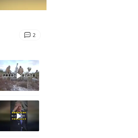
00:32
Enter
fullscreen
2