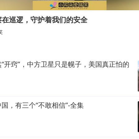
方程豹钛9新车申报
瑞众保险员工爆料公司违规行为
察在巡逻，守护着我们的安全
向鹏0-3不敌张本智和
笑
命案逃犯躲进深山21年活得像野人
Meta重新支棱起来了吗
东方之约 相约未来
“开窍”，中方卫星只是幌子，美国真正怕的
国，有三个“不敢相信”-全集