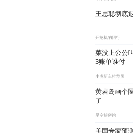
王思聪彻底退
开挖机的阿行
菜没上公公
3账单谁付
小虎新车推荐员
黄岩岛画个
了
星空解密站
美国专家预测