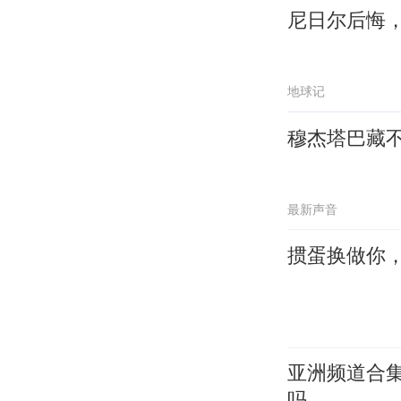
尼日尔后悔
地球记
穆杰塔巴藏
最新声音
掼蛋换做你
亚洲频道合
吗