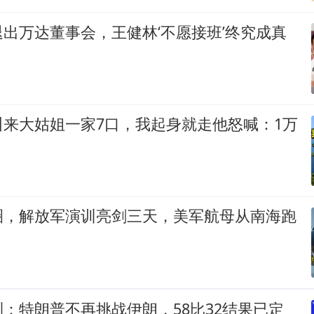
出万达董事会，王健林‘不愿接班’终究成真
叫来大姑姐一家7口，我起身就走他怒喊：1万
圈，解放军演训亮剑三天，美军航母从南海跑
：特朗普不再挑战伊朗，58比32结果已定