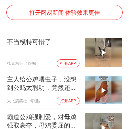
以军士兵把枪口对准中国记者
2025年小学教师减少13.19万
打开网易新闻 体验效果更佳
韩军前线部队连曝丑闻
上海大部迎大暴雨
不当模特可惜了
《龙餐馆》 冲奖
武契奇会见泽连斯基有何意图
扎克东哥
1跟贴
打开APP
笔试第一被劝弃考涉事副校长被撤职
奋力开创中国式现代化建设新局面
主人给公鸡喂虫子，没想
到公鸡太聪明，竟然还知
道疼老婆！
大飞搞笑社
4跟贴
打开APP
霸道公鸡强制爱，对母鸡
强取豪夺，母鸡委屈的泪