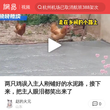
视频
杭州机场已取消航班388架次
上半年我国经营主体结构持续优化
上海：5号线16号线浦江线全线停运
《披荆斩棘2026》阵容官宣
白海豚北上或致京津冀暴雨
国足U17与阿森纳决赛取消 并列冠军
上海有出现龙卷潜势
00:00
01:26
王艺迪无缘横滨赛决赛
Play
Ent
full
上门女婿出轨女邻居多年被判重婚罪
两只鸡误入主人刚铺好的水泥路，接下
来，把主人眼泪都笑出来了
女子发现前夫婚内与第三者育子
王艺迪2-4不敌张本美和止步4强
赵的火元
0
山东