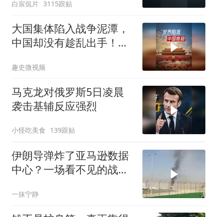
白宸侃片
3115跟贴
大国集体陷入战争泥潭，
中国却没有趁乱出手！为
啥这么沉得住气？
趣史微视频
马克龙对俄罗斯5日凌晨
袭击基辅反应强烈
小怪吃美食
139跟贴
伊朗导弹炸了亚马逊数据
中心？一场看不见的战争
正在改写规则
一抹宁静