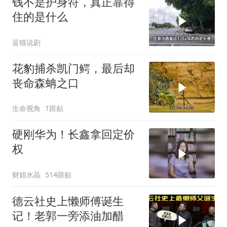
钱不是护身符，真正靠得
住的是什么
蓝猫说剧
花豹捕杀凯门鳄，最后却
丧命森蚺之口
生命视角
1跟贴
硬刚华为！长鑫拿回定价
权
财姐水晶
514跟贴
德云社史上懒师傅诞生
记！老郭一旁添油加醋