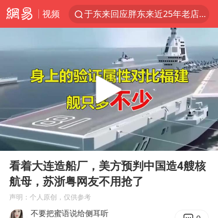
视频
于东来回应胖东来近25年老店年底关闭
《披荆斩棘2026》阵容官宣
中国籍豪华游艇富商之子在泰国被杀
白海豚北上或致京津冀暴雨
美将每月供乌爱国者拦截导弹
《龙餐馆》 冲奖
世界第1特鲁姆普斯诺克中国赛一轮游
00:00
06:53
上门女婿出轨女邻居多年被判重婚罪
Play
Ent
full
新疆一婚礼线上邀请引热议
看着大连造船厂，美方预判中国造4艘核
航母，苏浙粤网友不用抢了
香港刷新1884年以来最高气温纪录
声明：个人原创，仅供参考
国足U17与阿森纳决赛取消 并列冠军
不要把蜜语说给侧耳听