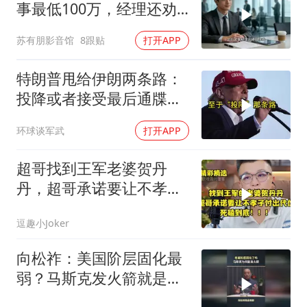
事最低100万，经理还劝
我续签，我笑了：不签了
苏有朋影音馆
8跟贴
打开APP
特朗普甩给伊朗两条路：
投降或者接受最后通牒，
伊朗两条都没选，转头又
环球谈军武
打开APP
打下美军一架无人机
超哥找到王军老婆贺丹
丹，超哥承诺要让不孝子
付出代价，死磕到底
逗趣小Joker
向松祚：美国阶层固化最
弱？马斯克发火箭就是答
案！