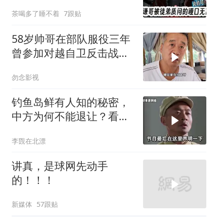
茶喝多了睡不着
7跟贴
58岁帅哥在部队服役三年
曾参加对越自卫反击战讲
述猫耳洞里的
勿念影视
钓鱼岛鲜有人知的秘密，
中方为何不能退让？看完
让国人自豪
李覴在北漂
讲真，是球网先动手
的！！！
新媒体
57跟贴