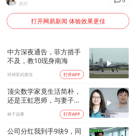
构建更高水平的全民健身公共服务体系
0
四川
云南一男子胃中取出180颗铁钉
打开网易新闻 体验效果更佳
景区回应“麦积山石窟看完需2000元”
曹颖儿子首次演长剧
以军士兵把枪口对准中国记者
中方深夜通告，菲方措手
奋力开创中国式现代化建设新局面
不及，教10现身南海
环球军武密语
打开APP
顶尖数学家竟生活简朴，
还是王虹恩师，与妻子合
照慈眉善目
林子说事
打开APP
公司分红我到手9块9，同