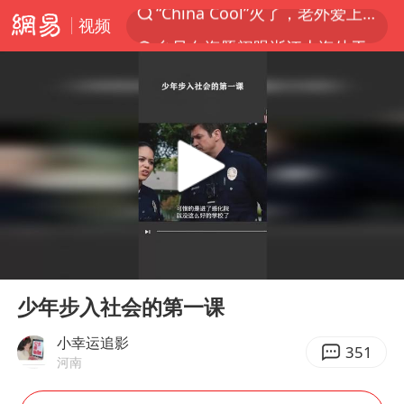
视频
台风白海豚闭眼浙江上海处于危险半圆
香港宏福苑火灾或由烟头引起
四川宜宾市珙县发生3.4级地震
中国父女泰国骑摩托车坠崖1死1伤
网约车司机充电时猝死保险拒赔
周末打虎 宋致远被查
白海豚将正面袭击贯穿浙江
00:00
00:31
浙江台州《告全体市民书》
Play
Ent
full
多所高校取消艺考
少年步入社会的第一课
多个明星演唱会取消
小幸运追影
351
河南
上半年国内居民出游人次34.63亿