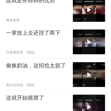
这就是长得帅的优势
猥皮剪影
一掌按上去还捏了两下
白班看影视
1跟贴
偷换奶油，这招也太损了
黑衬衫剪辑
1跟贴
这就开始摇摆了