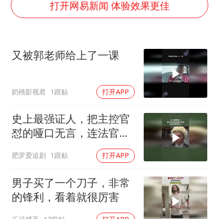
刘浩存百花奖开幕式红裙起舞
打开网易新闻 体验效果更佳
“南湖号”盾构机下线
陕西柞水泥石流已致2死 仍有1人失联
又被郭老师给上了一课
店主称换“青海拉面”招牌后生意更好
泰国初中生饮弹自尽前开了26枪
奶桃影视君
1跟贴
打开APP
习近平心系体育强国建设
史上最强证人，把主控官
怼的哑口无言，连法官都
惊呆了
肥罗爱追剧
1跟贴
打开APP
男子买了一个刀子，非常
的锋利，看着就很厉害