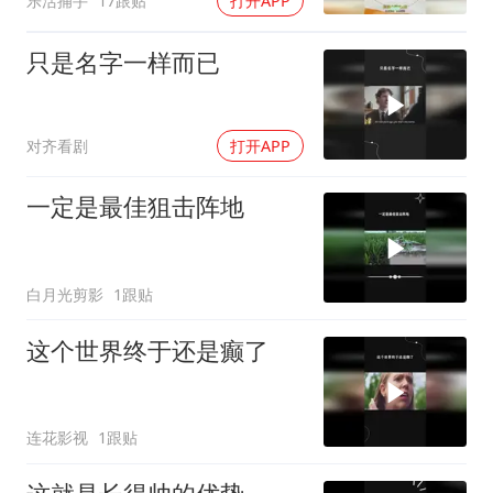
乐活捕手
17跟贴
打开APP
只是名字一样而已
对齐看剧
打开APP
一定是最佳狙击阵地
白月光剪影
1跟贴
这个世界终于还是癫了
连花影视
1跟贴