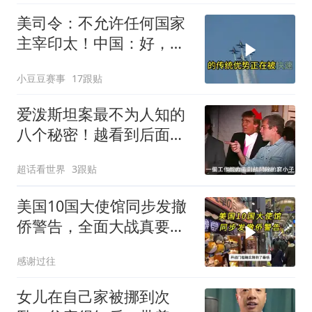
美司令：不允许任何国家
主宰印太！中国：好，轰
6N就挂一枚弹升空
小豆豆赛事
17跟贴
爱泼斯坦案最不为人知的
八个秘密！越看到后面越
头皮发麻！
超话看世界
3跟贴
美国10国大使馆同步发撤
侨警告，全面大战真要来
了？
感谢过往
女儿在自己家被挪到次