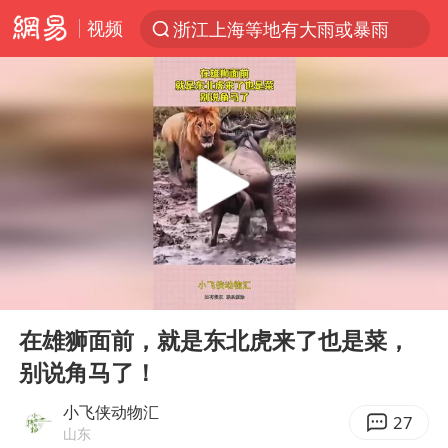
视频
浙江上海等地有大雨或暴雨
光影经济撬动暑期消费新蓝海
《欢迎来龙餐馆》口碑
情侣福建平潭拍日出时坠崖
西湖突现狂风暴雨 游客瞬间被浇透
“不怕六爷挂得多 就怕六爷挂一颗”
视频丨中国东方电气集团原党组副书记、董事宋致远被查
00:00
00:11
杭州全市有序停课
Play
Ent
full
直击东北超：哈尔滨vs通辽
在雄狮面前，就是东北虎来了也是菜，
别说角马了！
香港宏福苑火灾或由烟头引起
白海豚将正面袭击贯穿浙江
小飞侠动物汇
27
山东