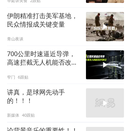
华庭讲美食
2跟贴
伊朗精准打击美军基地，
民众情报成关键变量
青山夜谈
700公里时速逼近导弹，
高速拦截无人机能否改写
防空
窄门
6跟贴
讲真，是球网先动手
的！！！
新媒体
40跟贴
论背景音乐的重要性！！