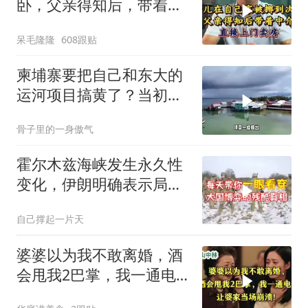
卧，父亲得知后，带着中
介直接上门卖房
呆毛隆隆
608跟贴
柬埔寨要把自己和东大的
运河项目搞黄了？当初可
是吹得天花乱坠
骨子里的一身傲气
霍尔木兹海峡发生永久性
变化，伊朗明确表示局势
不可逆转
自己撑起一片天
婆婆以为我不敢离婚，酒
会甩我2巴掌，我一通电
话让婆家当场懵了