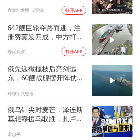
何？
宸宸的发明
2跟贴
打开APP
642艘巨轮夺路而逃，注
册费蒸发四成，中方打到
巴拿马“七寸”
烽火观察
打开APP
俄先递橄榄枝后亮剑远
东，60艘战舰摆开阵仗，
日本敢动北方四岛？
环球军武密语
俄乌针尖对麦芒，泽连斯
基想靠援乌取胜，扎卢日
内道出乌军真相
宋忠平