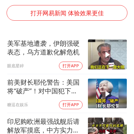
36岁男演员成景区NPC后人气爆棚
郑丽文：台湾从来没有“独立”过
打开网易新闻 体验效果更佳
几元成本的AI广告导致千万市值蒸发
浙江台州《告全体市民书》
美军基地遭袭，伊朗强硬
酒店回应车内过夜被收150元
表态，乌方道歉化解危机
上半年国内手机销量TOP30出炉
眼底星碎
打开APP
梁家辉百花奖演讲落泪
人民的健康、体质、幸福一脉相承
前美财长耶伦警告：美国
将“破产”！对中国犯下两
大错误自食恶果
糖逗在娱乐
打开APP
印尼购欧洲最强战舰后请
解放军摸底，中方实力几