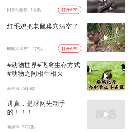
阿灰动物噢
1跟贴
打开APP
红毛鸡把老鼠巢穴清空了
即闻探世界1
1跟贴
打开APP
#动物世界#飞禽生存方式
#动物之间相生相灭
黒溯KuroHush
讲真，是球网先动手
的！！！
新媒体
57跟贴