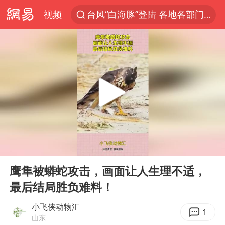
视频
台风“白海豚”登陆 各地各部门全力应对
克雷桑回应绝杀津门虎
人形机器人第一股
江苏昆山升级发布暴雨红警
多地银行上调存款利率
上海地铁4条线路全线停运
4.2平卫生间补漏注胶花1.55万
00:00
00:13
武汉3名城管协管员殴打摊主被刑拘
Play
Ent
full
白海豚路径图
鹰隼被蟒蛇攻击，画面让人生理不适，
最后结局胜负难料！
宇树申购 中一签有望赚20万元
男子结婚8年3个女儿都不是亲生
小飞侠动物汇
1
山东