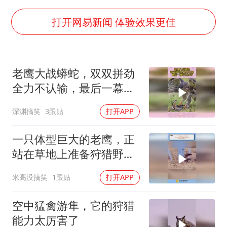
白海豚可深入内陆制造大范围风雨
面对面丨蔡磊：与渐冻症抗争 纵使不敌 也不屈服
打开网易新闻 体验效果更佳
NBA传奇教练老尼尔森去世
手机真会“偷听”我们说话吗
老鹰大战蟒蛇，双双拼劲
加沙约14万栋建筑被完全摧毁
全力不认输，最后一幕吓
5万小车卖不动 微型代步车集体遇冷
出冷汗
深渊搞笑
3跟贴
打开APP
从科技创新看开局起步的时与势
一只体型巨大的老鹰，正
站在草地上准备狩猎野
免，却被游隼袭击
米高没搞笑
1跟贴
打开APP
空中猛禽游隼，它的狩猎
能力太厉害了