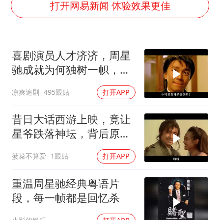
打开网易新闻 体验效果更佳
5万小车卖不动 微型代步车集体遇冷
4.2平卫生间补漏注胶花1.55万
喜剧演员人才济济，周星
周星驰妈妈现身香港首映礼
驰成就为何独树一帜，他
上海地铁4条线路全线停运
人难望其项背
湖北启动重大气象灾害三级应急响应
凉爽追剧
495跟贴
打开APP
费大厨口号更改 不再宣传小炒肉大王
昔日大话西游上映，竟让
56岁刘奕君跟13岁女儿合跳
星爷跌落神坛，背后原因
揭秘
从科技创新看开局起步的时与势
菠菜不算爱
1跟贴
打开APP
重温周星驰经典粤语片
段，每一帧都是回忆杀