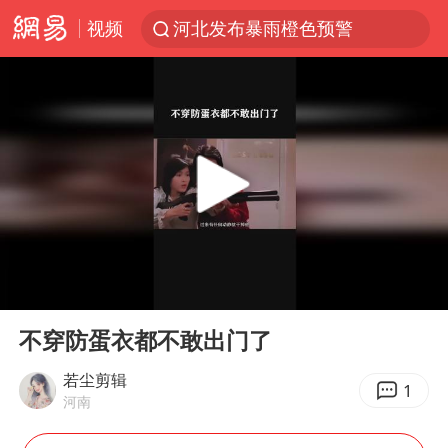
河北发布暴雨橙色预警
视频
贾冰私人饭局被偷拍
台风“白海豚”登陆 各地各部门全力应对
奥沙利文晋级斯诺克中国公开赛16强
路虎卫士110 HSE限时降价
我国发现稀散金属独立新矿物——乌斯河锗矿
上海鼓励居家办公
00:00
00:38
部分银行上调存款利率
Play
Ent
full
小沈阳加盟《披荆斩棘》
不穿防蛋衣都不敢出门了
新疆生产建设兵团生态环境局原局长被查
若尘剪辑
1
河南
朱一龙的鼻子怎么了
大疆错失宇树