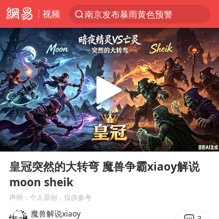
视频
南京发布暴雨黄色预警
跨界融合拉长夏日经济消费链条
上海有出现龙卷潜势
上海：5号线16号线浦江线全线停运
白海豚预计将在浙江苍南到三门一带登陆
今日15时起福州地铁高架区段停运
白海豚将给京津冀带来大暴雨
00:00
31:01
王艺迪2-4不敌张本美和止步4强
Play
Ent
full
国足U17与阿森纳决赛取消 并列冠军
皇冠突然的大转弯 魔兽争霸xiaoy解说
moon sheik
上门女婿出轨女邻居多年被判重婚罪
声明：个人原创，仅供参考
《披荆斩棘》阵容官宣
魔兽解说xiaoy
3