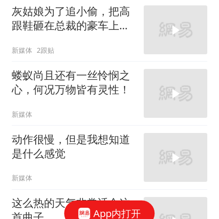
灰姑娘为了追小偷，把高
跟鞋砸在总裁的豪车上，
太霸气了
新媒体
2跟贴
蝼蚁尚且还有一丝怜悯之
心，何况万物皆有灵性！
新媒体
动作很慢，但是我想知道
是什么感觉
新媒体
这么热的天气非常适合这
App内打开
首曲子