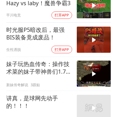
Hazy vs laby！魔兽争霸3
平川电竞
打开APP
时光服P5暗改后，最强
BIS装备竟成废品！
生性洒脱
打开APP
妹子玩热血传奇：操作技
术菜的妹子带神兽们1.76
之僵尸巨人
新妹传奇解说
3跟贴
讲真，是球网先动手
的！！！