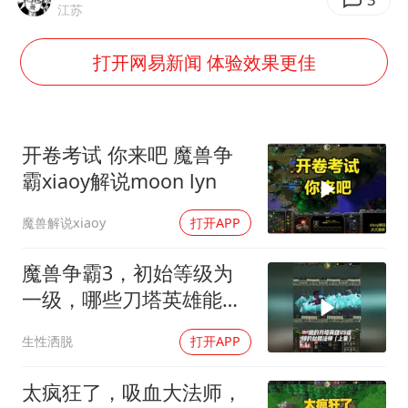
王艺迪无缘横滨赛决赛
江苏
泰国：高度重视中国游客旅游体验
打开网易新闻 体验效果更佳
白海豚或提早3小时登陆
2025年小学教师减少13.19万
《龙餐馆》 冲奖
开卷考试 你来吧 魔兽争
蒯曼挺进WTT横滨冠军赛女单四强
霸xiaoy解说moon lyn
武契奇会见泽连斯基有何意图
魔兽解说xiaoy
打开APP
构建更高水平的全民健身公共服务体系
魔兽争霸3，初始等级为
一级，哪些刀塔英雄能战
胜骷髅法师？上集
生性洒脱
打开APP
太疯狂了，吸血大法师，