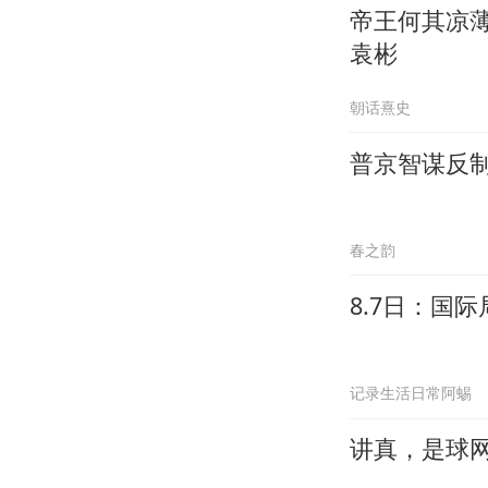
帝王何其凉
袁彬
朝话熹史
普京智谋反
春之韵
8.7日：国
记录生活日常阿蜴
讲真，是球