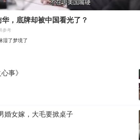
商场现钱学森巨幅海报 负责人回应
36岁男演员成景区NPC后人气爆棚
访华，底牌却被中国看光了？
“不怕六爷挂得多 就怕六爷挂一颗”
供参考
全民健身事业高质量发展
淋湿了梦境了
台当局重金为“台独”织“皇帝新衣”
几元成本的AI广告导致千万市值蒸发
之心事》
《欢迎来龙餐馆》口碑
乐享全民健身 共筑健康中国
，男婚女嫁，大毛要掀桌子