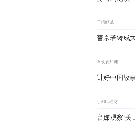
丁睋解说
普京若铸成
拿铁要加糖
讲好中国故
小司聊理财
台媒观察: