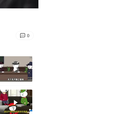
06:36
Enter
fullscreen
0