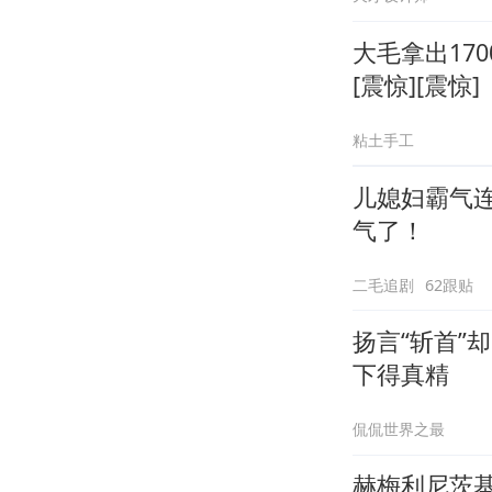
大毛拿出17
[震惊][震惊]
粘土手工
儿媳妇霸气
气了！
二毛追剧
62跟贴
扬言“斩首”
下得真精
侃侃世界之最
赫梅利尼茨