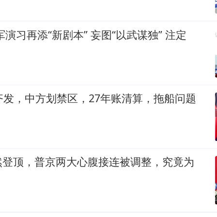
军演习再添“新剧本” 妄图“以武谋独” 注定
齐发，中方划禁区，27年账清算，拖船问题
然登顶，普京两大心腹接连被调整，究竟为