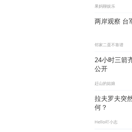
果妈聊娱乐
两岸观察 台
邻家二蛋不靠谱
24小时三箭
公开
赶山的姑娘
拉夫罗夫突
何？
Hello吖小志