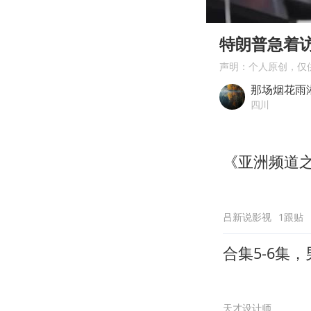
00:00
Play
特朗普急着
声明：个人原创，仅
那场烟花雨
四川
《亚洲频道
吕新说影视
1跟贴
合集5-6集
天才设计师