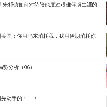
薄 朱祁镇如何对待陪他度过艰难俘虏生涯的
制美国：你用乌东消耗我，我用伊朗消耗你
际局势分析（06）
网先动手的！！！