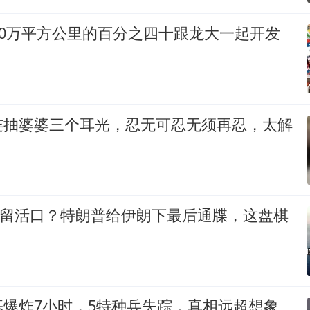
00万平方公里的百分之四十跟龙大一起开发
连抽婆婆三个耳光，忍无可忍无须再忍，太解
却留活口？特朗普给伊朗下最后通牒，这盘棋
基爆炸7小时，5特种兵失踪，真相远超想象