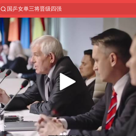
国乒女单三将晋级四强
光影经济撬动暑期消费新蓝海
宁夏运动会开幕
马克·艾伦退出斯诺克中国公开赛
微信又有新功能，你可以“撤回”你的撤回了！
新疆优化调整景区内自驾服务费
情侣平潭拍日出坠崖1死1伤
上四休三，但降薪1000元，你接受吗？
老挝国会主席赛宋蓬逝世
黄金牛市回来了吗
杭州全市有序停课