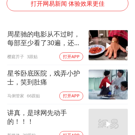
24小时不关空调 电费会更低吗
打开网易新闻 体验效果更佳
中国养老床位“三连降”
多地要求领导干部带头休假
周星驰的电影从不过时，
吉林一“温度计大楼”读数爆表
每部至少看了30遍，还是
东方甄选被判赔偿江小白30万元
很喜欢看
樱庭芥子
3跟贴
打开APP
奋进开新局 实干挑大梁
星爷卧底医院，戏弄小护
士，笑到肚痛
马俐管家
66跟贴
打开APP
讲真，是球网先动手
的！！！