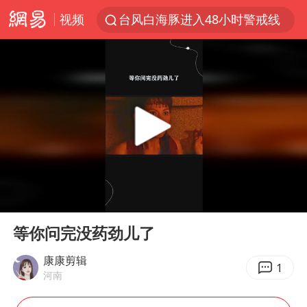
视频
台风白海豚进入48小时警戒线
佛得角门将亮相智利俱乐部主场
中方回应是否在太平洋海底开采稀土
看守所辅警收受10万获刑1年
宇树科技发行价格150.80元/股
宇树科技王兴兴身家有望超200亿元
五粮液渠道价一箱上涨近百元
00:00
00:16
CIA被曝已秘密设立古巴工作组
Play
Ent
full
U17国足1分钟轰2球
等你问完没药劲儿了
泰国一女公务员妆容引争议 本人回应
康康剪辑
1
河南
法国将禁止“未经同意的电话营销”