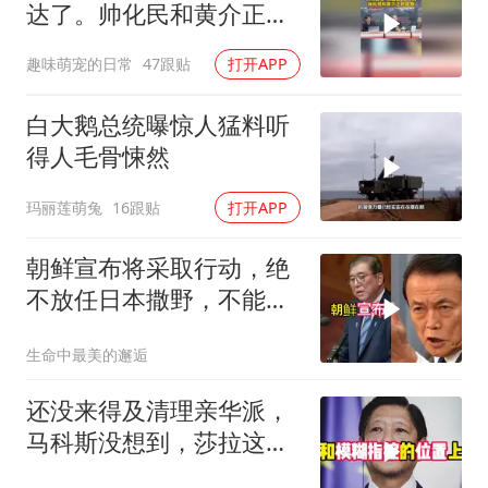
达了。帅化民和黄介正的
观察
趣味萌宠的日常
47跟贴
打开APP
白大鹅总统曝惊人猛料听
得人毛骨悚然
玛丽莲萌兔
16跟贴
打开APP
朝鲜宣布将采取行动，绝
不放任日本撒野，不能让
人类再遭灾祸
生命中最美的邂逅
还没来得及清理亲华派，
马科斯没想到，莎拉这次
居然换了打法！