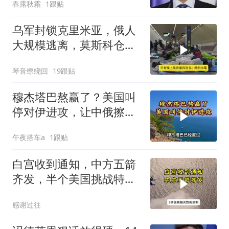
春露秋霜
1跟贴
乌军封锁克里米亚，俄人
大规模逃离，莫斯科仓库
遭袭
琴音缭绕回
19跟贴
穆杰塔巴熬赢了？美国叫
停对伊进攻，让中俄擦了
把汗水
午夜搭车a
1跟贴
白宫收到通知，中方五箭
齐发，半个美国挑战特朗
普，中期选举难了
感谢过往