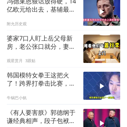
冯德莱恩狠话放得硬，14
亿欧元给出去，基辅最缺
的东西却一样没补上
附允历史观
婆家7口人盯上岳父母新
房，老公张口就分，妻子
甩6个字全场僵住
观星赏月
3跟贴
韩国模特女拳王这把火
了！跨界打拳击比赛，低
头一看内衣被打掉
牛锅巴小钒
《有人要害朕》郭德纲于
谦经典相声，段子包袱满