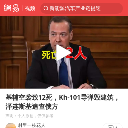
视频
新能源汽车产业链提速
SK海力士回应“或出售重庆工厂”传闻
大连一起飞航班因乘客可乐爆瓶折返
费大厨不自称“大王”了
血指纹匹配成功，20年悬案告破！凶手被执行死刑
辽宁28名务农人员中暑死亡？官方辟谣
独闯南太行失联女子遗体已找到
00:00
03:48
“还不如不放假”
Play
Ent
full
医疗垃圾做手机壳 这也是谋财害命
基辅空袭致12死，Kh-101导弹毁建筑，
泽连斯基追查俄方
武契奇：欧洲已处于大战边缘
声明：个人原创，仅供参考
7月CPI同比上涨0.5% 经济内生增长动力持续增强
村里一枝花人