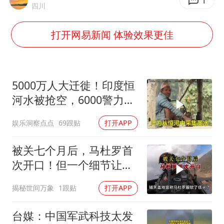
部分银行上调存款利率
1
四川
货车高速制动失灵 交警护航化险为夷
打开网易新闻 体验效果更佳
白海豚突然大拐弯 走出罕见路线
朱一龙的鼻子怎么了
成都多趟列车临时停运
5000万人大迁徙！印度恒
路虎卫士限时降17万 BBA已集体降价
河水被抢空，6000警力全
员戒备！
下党之路
娱乐洞察点点
69跟贴
打开APP
被关七个月后，马杜罗首
次开口！但一个细节让特
朗普尴尬了？
揭秘世间万象
1跟贴
打开APP
台媒：中国军武科技太发