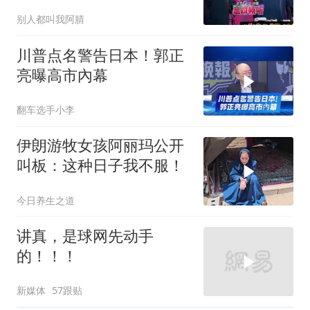
满！
别人都叫我阿腈
川普点名警告日本！郭正
亮曝高市內幕
翻车选手小李
伊朗游牧女孩阿丽玛公开
叫板：这种日子我不服！
今日养生之道
讲真，是球网先动手
的！！！
新媒体
57跟贴