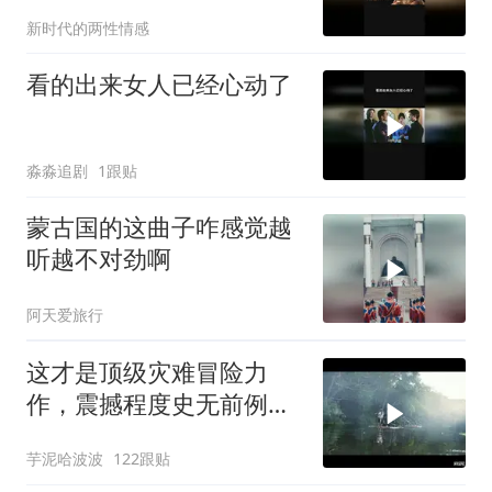
新时代的两性情感
看的出来女人已经心动了
淼淼追剧
1跟贴
蒙古国的这曲子咋感觉越
听越不对劲啊
阿天爱旅行
这才是顶级灾难冒险力
作，震撼程度史无前例，
一口气连看三遍好片
芋泥哈波波
122跟贴