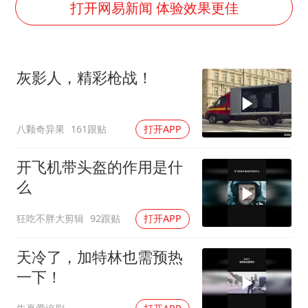
24小时不关空调 电费会更低吗
打开网易新闻 体验效果更佳
把党建设得更加坚强有力
宇树科技王兴兴身家有望超200亿元
灰影人，精彩枪战！
村民谈“梅姨”：叫的其实是“媒姨”
中国养老床位“三连降”
八颗奇异果
161跟贴
打开APP
贵州轮胎子公司获美国退税8136万
郑国霖回应去景区上班被保安拦下
开飞机带头盔的作用是什
奋进开新局 实干挑大梁
么
狂吃不胖大剪辑
92跟贴
打开APP
天冷了，加特林也需预热
一下！