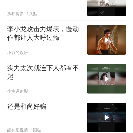
孤独剪影
1跟贴
李小龙攻击力爆表，慢动
作都让人大呼过瘾
小影的娱乐
实力太次就连下人都看不
起
小幸运追影
还是和尚好骗
靓妹影视菌
1跟贴