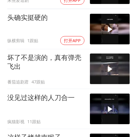
朱熹爱追剧
打开APP
头确实挺硬的
纵横剪辑
1跟贴
打开APP
坏了不是演的，真有弹壳
飞出
番茄追剧君
47跟贴
没见过这样的人刀合一
疯猫影视
11跟贴