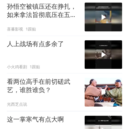
孙悟空被镇压还在挣扎，
如来拿法旨彻底压在五行
山下
喜蕃影视
1跟贴
人上战场有点多余了
小火鸡看剧
1跟贴
看两位高手在前切磋武
艺，谁胜谁负？
光西芝点说
这一掌寒气有点大啊