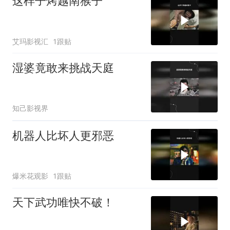
这样子烤越南猴子
艾玛影视汇
1跟贴
湿婆竟敢来挑战天庭
知己影视界
机器人比坏人更邪恶
爆米花观影
1跟贴
天下武功唯快不破！