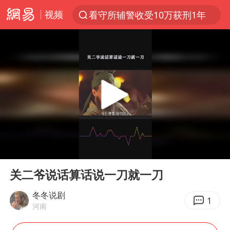
视频
看守所辅警收受10万获刑1年
以“新”破局 首发经济点亮城市消费活力
台风白海豚进入48小时警戒线
中方回应是否在太平洋海底开采稀土
台风白海豚影响中国已成定局
佛得角门将亮相智利俱乐部主场
U17国足1分钟轰2球
00:00
00:51
宇树科技发行价格150.80元/股
Play
Ent
full
五粮液渠道价一箱上涨近百元
关二爷说话算话说一刀就一刀
法国下周开始禁止未经同意的电话营销
冬冬说剧
1
河南
“深圳地面沉降致车辆损坏”不实