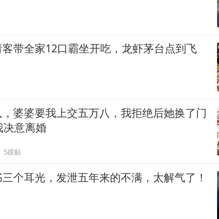
请客带全家12口霸坐开吃，龙虾茅台点到飞
八，婆婆要我上交五万八，我拒绝后她换了门
我决意离婚
5跟贴
书三个耳光，发泄五年来的不满，太解气了！