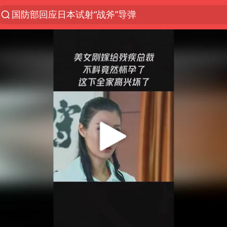
国防部回应日本试射“战斧”导弹
泰国枪击案凶手先杀祖父母后行凶
A股三大股指收涨
台风“白海豚”体型变大！环流面积接近13个浙江那么
泰国校园枪击案死亡人数升至7人
江苏发布台风蓝色预警
宇树科技中一签需缴款7.54万元
“立秋的第一杯奶茶”又爆单了
中国军队坚决反制任何闹海图谋
女子开一天一夜空调后二氧化碳中毒
台湾海峡南口北上船舶实施交通管制