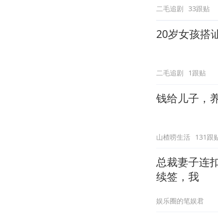
二毛追剧
33跟贴
20岁女孩搭
二毛追剧
1跟贴
钱给儿子，
山楂唠生活
131跟
总裁妻子连
续签，我
娱乐圈的笔娱君