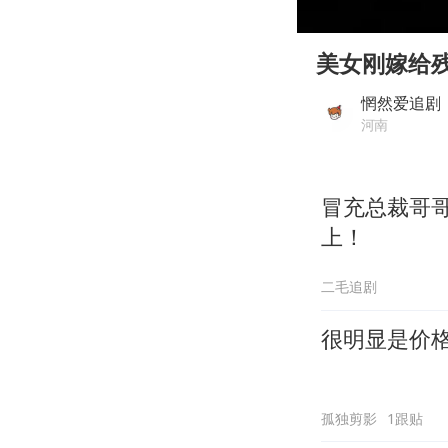
00:00
Play
美女刚嫁给
惘然爱追剧
河南
冒充总裁哥
上！
二毛追剧
很明显是价
孤独剪影
1跟贴