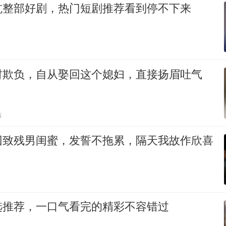
坑整部好剧，热门短剧推荐看到停不下来
村欺负，自从娶回这个媳妇，直接扬眉吐气
贴
回致残男闺蜜，发誓不拖累，隔天我故作欣喜
选推荐，一口气看完的精彩不容错过