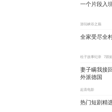
一个片段入
游玩峡谷之巅
全家受尽全
柱子故事纪录
7跟
妻子瞒我接
外派德国
起喜电影
热门短剧精