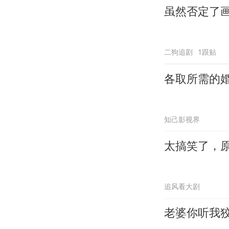
虽然否定了
二狗追剧
1跟贴
各取所需的
知己影视界
太搞笑了，
追风看大剧
老婆你听我