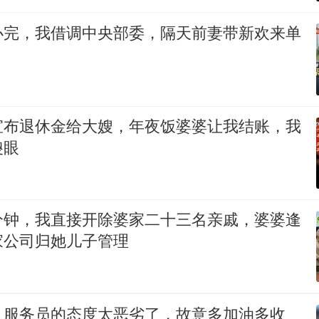
办完，我借调中央部委，隔天前妻带新欢来单
宣布退休金给大嫂，年夜饭婆婆让我结账，我
傻眼
分钟，我直接开除婆家二十三名亲戚，婆婆逢
家公司归她儿子管理
，服务员的态度太恶劣了，故意多加油多收