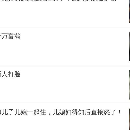
千万富翁
新人打脸
和儿子儿媳一起住，儿媳妇得知后直接怒了！