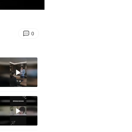
03:27
Enter
fullscreen
0