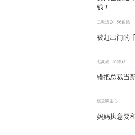
钱！
二毛追剧
56跟贴
被赶出门的
七夏光
61跟贴
错把总裁当
观云晓尘心
妈妈执意要