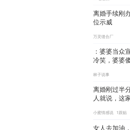
离婚手续刚
位示威
万灵缝合厂
：婆婆当众
冷笑，婆婆
林子说事
离婚刚过半
人就说，这
小蜜情感说
1跟贴
女人去加油