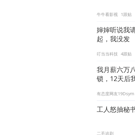
牛牛看影视
1跟贴
婶婶听说我
起，我没发
叮当当科技
4跟贴
我月薪六万
锁，12天后
有态度网友19Dsym
工人怒抽秘
二毛追剧