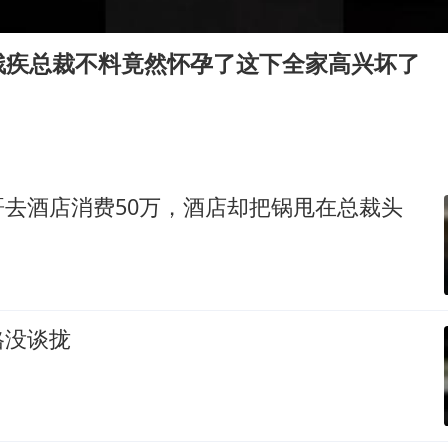
向鹏0-3不敌张本智和
四川宜宾地震网友称睡觉被摇醒
残疾总裁不料竟然怀孕了这下全家高兴坏了
DeepSeek投资宇树科技意味什么
今日立秋你咬秋了吗
公司“上四休三”但要降薪1000元
东方之约 相约未来
哥去酒店消费50万，酒店却把锅甩在总裁头
格没谈拢