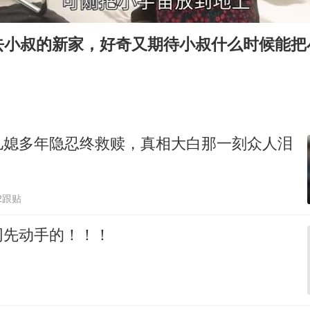
38岁演员求职万岁山NPC成功
U17国足点球大战淘汰河床晋级决赛
去小叔的新家，好奇又期待小叔什么时候能把
东航：国内客票提前14天免费退改
胡彦斌韩磊 谁帮谁
胡彦斌获《歌手2026》歌王
日本试射“战斧”导弹，国防部回应
儿媳多年隐忍终救赎，真相大白那一刻众人泪
我国外贸延续良好增长态势
夯实基础开新局
2跟贴
网先动手的！！！