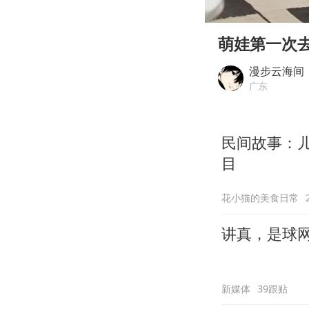
00:00
Play
萌娃第一次
漫步云海间
广东
民间故事：
目
花小猫的美食日常
讲真，是球
新媒体
39跟贴