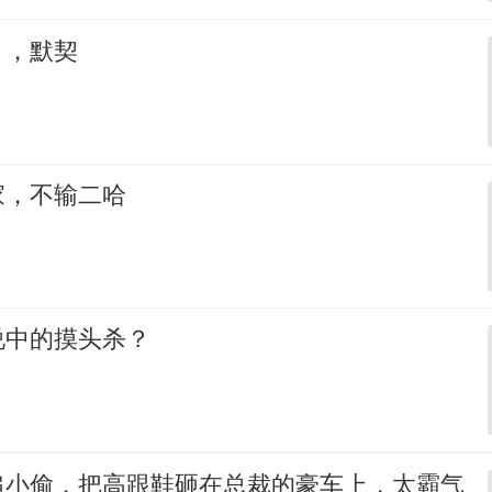
，，默契
家，不输二哈
说中的摸头杀？
追小偷，把高跟鞋砸在总裁的豪车上，太霸气