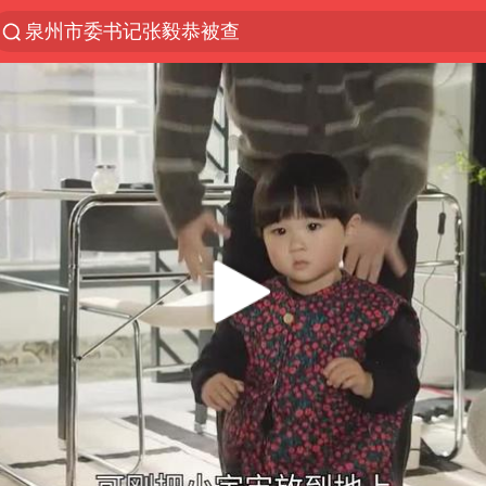
泉州市委书记张毅恭被查
“电影+”如何激发千亿级消费新活力？
全球首个长时储能一体化产业园量产
“秋天的第一杯奶茶”6岁了
台风白海豚已进入24小时警戒线
中国女篮70-67险胜尼日利亚女篮
四川宜宾市高县4.9级地震致1人死亡
上海：台风白海豚或将带来龙卷风
名创优品回应女子吐槽内裤质量差
出口禁令驱动有色板块大涨
胜宏科技：股票交易异常波动