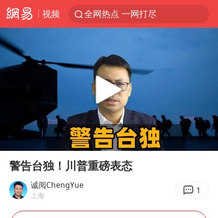
视频
全网热点 一网打尽
00:00
26:40
Play
Ent
full
警告台独！川普重磅表态
诚阅ChengYue
1
上海